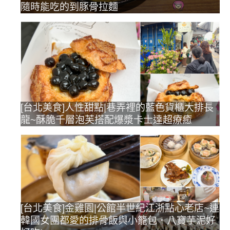
隨時能吃的到豚骨拉麵
[台北美食]人性甜點|巷弄裡的藍色貨櫃大排長
龍~酥脆千層泡芙搭配爆漿卡士達超療癒
[台北美食]金雞園|公館半世紀江浙點心老店~連
韓國女團都愛的排骨飯與小籠包．八寶芋泥好