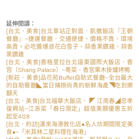
延伸閱讀：
[台北．美食]台北車站正對面．凱撒飯店『王朝
餐廳』~捷運餐廳．交通便捷、價格不貴、環境
高貴。必吃醬爆浪花白雪子、蒜香黑鑽雞、蒜香
黑鑽雞
[台北．美食]香格里拉台北遠東國際大飯店．香
宫（Shang Palace）~粵菜．香宮果木掛爐烤鴨
[新莊．美食]品花苑Buffet自助式餐廳~全台最大
的自助餐廳◣當日捕撈尚青的新鮮海產◥吃到樂
翻天
[台北．美食]台北福華大飯店． ◤ 江南春◢忠孝
復興站~江浙菜「春日限定」超值美饌優惠五折
起至4/28
[台北．約訪]漢來海港敦化店●名人坊期間限定美
食●~「米其林二星料理在海港」