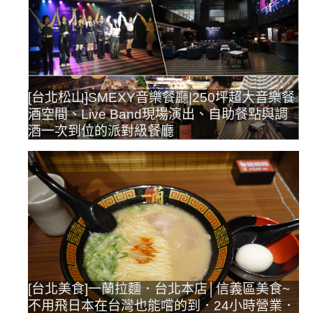
[台北松山]SMEXY音樂餐廳|250坪超大音樂餐
酒空間、Live Band現場演出、自助餐點與調
酒一次到位的派對級餐廳
[台北美食]一蘭拉麵．台北本店│信義區美食~
不用飛日本在台灣也能嚐的到．24小時營業．