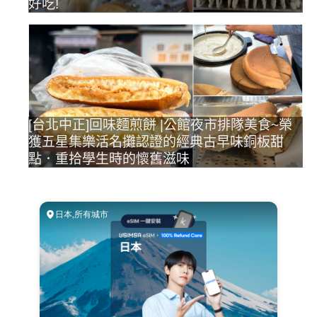
好吃!
[台北中正]回味麵煎餅 |公館夜市排隊美食~榮
獲五星集樂活名攤認證的經典古早味銅板甜
點．重拾學生時的懷舊滋味