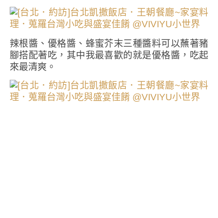
辣根醬、優格醬、蜂蜜芥末三種醬料可以蘸著豬
腳搭配著吃，其中我最喜歡的就是優格醬，吃起
來最清爽。