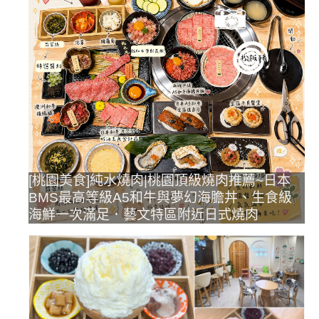
[桃園美食]純水燒肉|桃園頂級燒肉推薦~日本
BMS最高等級A5和牛與夢幻海膽丼、生食級
海鮮一次滿足．藝文特區附近日式燒肉