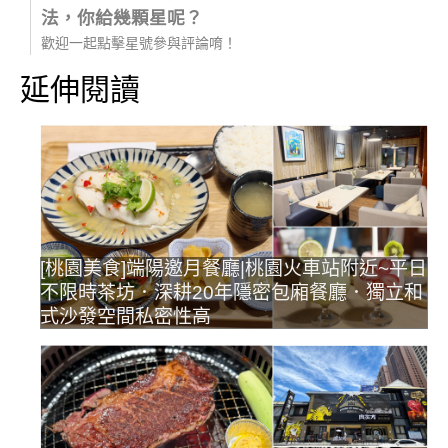
法，你給幾顆星呢？
歡迎一起點擊星號參與評論唷！
延伸閱讀
[桃園美食]端陽邀月餐廳|桃園火車站附近~平日
不限時茶坊．深耕20年隱密包廂餐廳．獨立和
式沙發空間私密性高