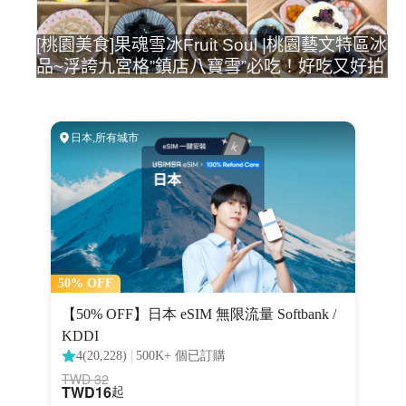
[桃園美食]果魂雪冰Fruit Soul |桃園藝文特區冰
品~浮誇九宮格”鎮店八寶雪”必吃！好吃又好拍