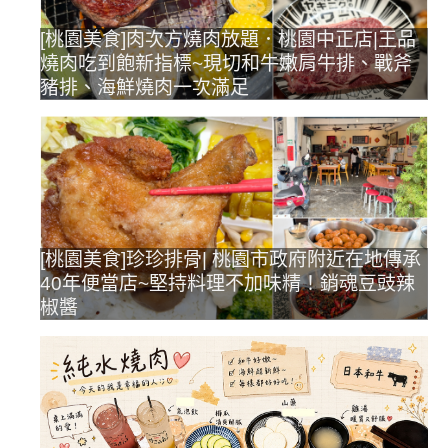
[桃園美食]肉次方燒肉放題．桃園中正店|王品
燒肉吃到飽新指標~現切和牛嫩肩牛排、戰斧
豬排、海鮮燒肉一次滿足
[桃園美食]珍珍排骨| 桃園市政府附近在地傳承
40年便當店~堅持料理不加味精！銷魂豆豉辣
椒醬