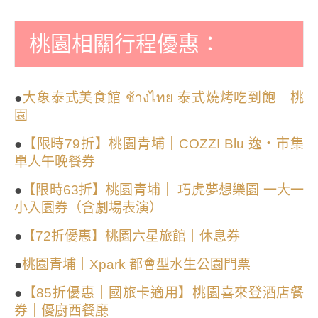
桃園相關行程優惠：
●
大象泰式美食館 ช้างไทย 泰式燒烤吃到飽｜桃
園
●
【限時79折】桃園青埔｜COZZI Blu 逸・市集
單人午晚餐券｜
●
【限時63折】桃園青埔｜ 巧虎夢想樂園 一大一
小入園券（含劇場表演）
●
【72折優惠】桃園六星旅館｜休息券
●
桃園青埔｜Xpark 都會型水生公園門票
●
【85折優惠｜國旅卡適用】桃園喜來登酒店餐
券｜優廚西餐廳