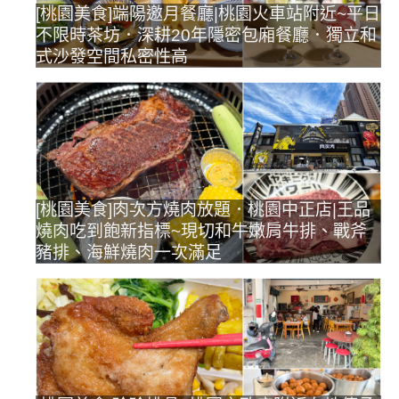
[桃園美食]端陽邀月餐廳|桃園火車站附近~平日
不限時茶坊．深耕20年隱密包廂餐廳．獨立和
式沙發空間私密性高
[桃園美食]肉次方燒肉放題．桃園中正店|王品
燒肉吃到飽新指標~現切和牛嫩肩牛排、戰斧
豬排、海鮮燒肉一次滿足