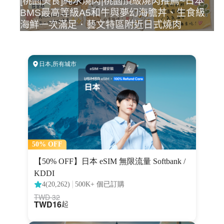
[桃園美食]純水燒肉|桃園頂級燒肉推薦~日本
BMS最高等級A5和牛與夢幻海膽丼、生食級
海鮮一次滿足．藝文特區附近日式燒肉