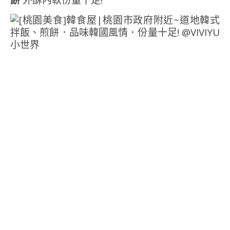
餅
外酥內軟份量十足!