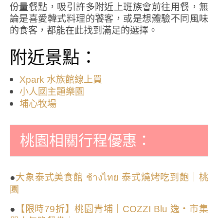
份量餐點，吸引許多附近上班族會前往用餐，無
論是喜愛韓式料理的饕客，或是想體驗不同風味
的食客，都能在此找到滿足的選擇。
附近景點：
Xpark 水族館線上買
小人國主題樂園
埔心牧場
桃園相關行程優惠：
●
大象泰式美食館 ช้างไทย 泰式燒烤吃到飽｜桃
園
●
【限時79折】桃園青埔｜COZZI Blu 逸・市集