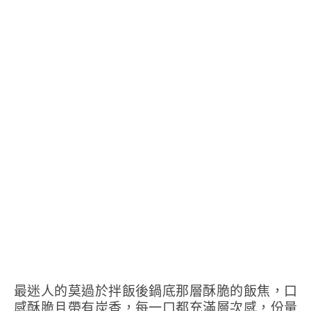
最迷人的莫過於拌飯後鍋底那層酥脆的飯焦，口
感酥脆且帶有炭香，每一口都充滿層次感，份量