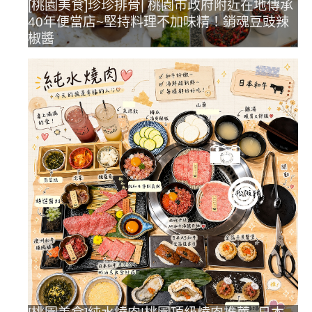
[桃園美食]珍珍排骨| 桃園市政府附近在地傳承
40年便當店~堅持料理不加味精！銷魂豆豉辣
椒醬