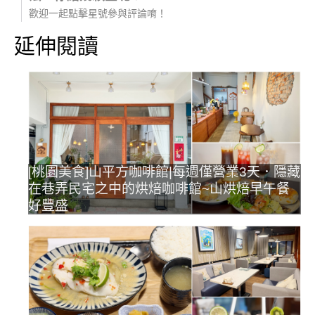
歡迎一起點擊星號參與評論唷！
延伸閱讀
[桃園美食]山平方咖啡館|每週僅營業3天．隱藏
在巷弄民宅之中的烘焙咖啡館~山烘焙早午餐
好豐盛