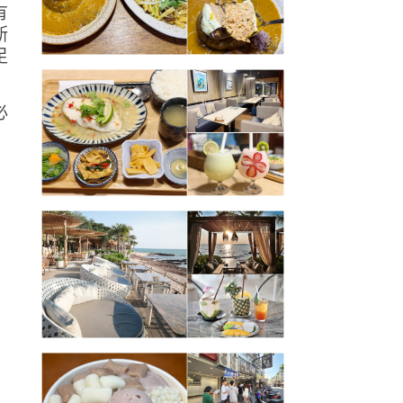
有
斯
足