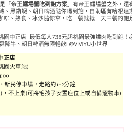
其是「
帝王鱈場蟹吃到飽方案
」有帝王鱈場蟹之外，還
金磚、黑鑽蝦、朝日啤酒隨你喝到飽，自助區有哈根達
咖啡、熟食、冰沙隨你拿，吃一餐就抵一天三餐的飽
中正店
桃園火車站)
:00
新民停車場，走路約1-2分鐘
)，不上桌(可將毛孩子安置座位上或自備寵物車)