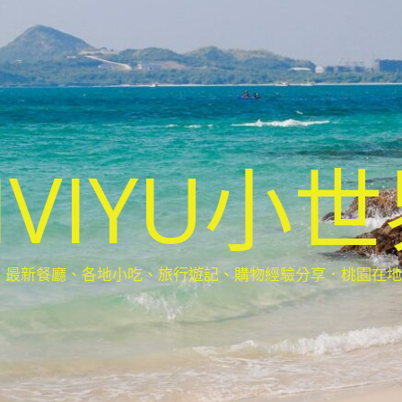
IVIYU小
新餐廳、各地小吃、旅行遊記、購物經驗分享．桃園在地部落客(Ta