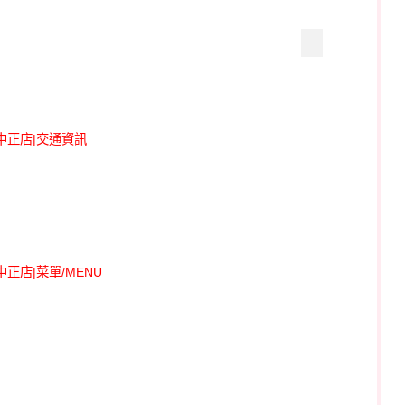
中正店|交通資訊
正店|菜單/MENU