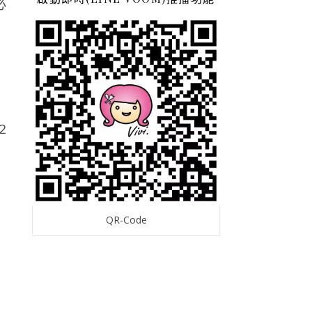
2
QR-Code