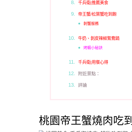
千兵衛|推薦美食
帝王蟹/松葉蟹吃到飽
剝蟹服務
牛奶、剝皮辣椒鴛鴦鍋
烤蝦小秘訣
千兵衛|用餐心得
附近景點：
評論
桃園帝王蟹燒肉吃