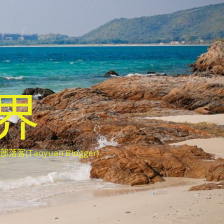
世界
oyuan Blogger)