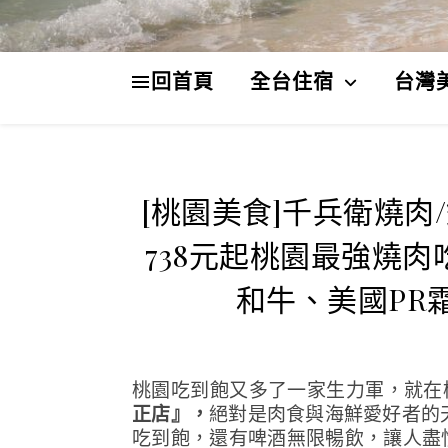
回首頁
全台住宿
台灣
[桃園美食]千兵衛燒肉
738元起桃園最強燒
和牛、美國PR
桃園吃到飽又多了一家生力軍，就在
正店』，
絕對是肉食與海鮮愛好者的
吃到飽，還有啤酒無限暢飲，讓人盡