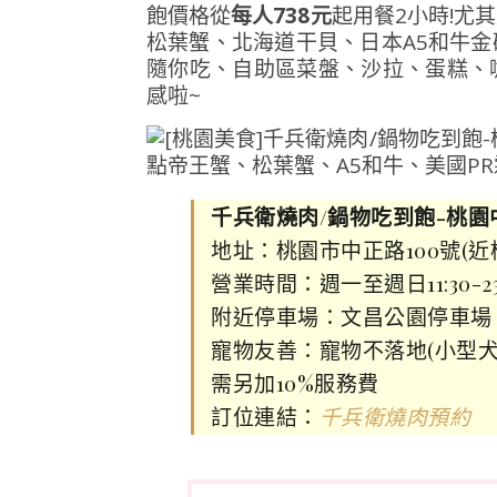
飽價格從
每人738元
起用餐2小時!尤
松葉蟹、北海道干貝、日本A5和牛
隨你吃、自助區菜盤、沙拉、蛋糕、
感啦~
千兵衛燒肉/鍋物吃到飽-桃園
地址：桃園市中正路100號(近
營業時間：週一至週日11:30-23
附近停車場：文昌公園停車場、
寵物友善：寵物不落地(小型犬
需另加10%服務費
訂位連結：
千兵衛燒肉預約