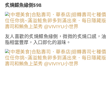
炙燒鰈魚緣側$98
友人喜歡的炙燒鰈魚緣側，微微的炙燒口感，油
脂相當豐厚，入口即化的滋味。