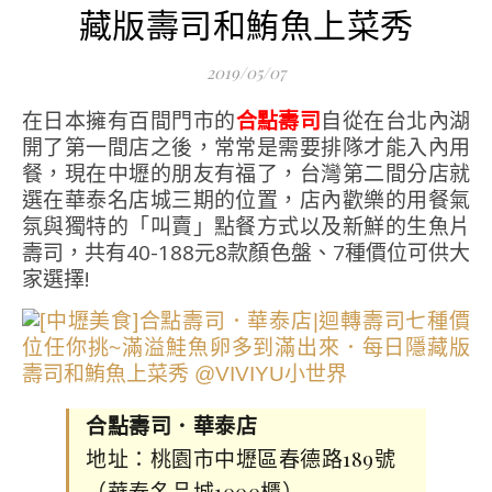
藏版壽司和鮪魚上菜秀
2019/05/07
在日本擁有百間門市的
合點壽司
自從在台北內湖
開了第一間店之後，常常是需要排隊才能入內用
餐，現在中壢的朋友有福了，台灣第二間分店就
選在華泰名店城三期的位置，店內歡樂的用餐氣
氛與獨特的「叫賣」點餐方式以及新鮮的生魚片
壽司，共有40-188元8款顏色盤、7種價位可供大
家選擇!
合點壽司．華泰店
地址：桃園市中壢區春德路189號
（華泰名品城1000櫃）