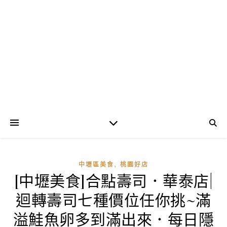
,
中壢區美食
桃園好店
[中壢美食]合點壽司．華泰店|
迴轉壽司七種價位任你挑~滿
溢鮭魚卵多到滿出來．每日隱