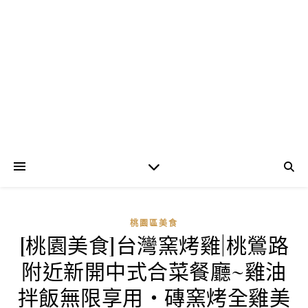
桃園區美食
[桃園美食]台灣窯烤雞|桃鶯路
附近新開中式合菜餐廳~雞油
拌飯無限享用‧磚窯烤全雞美