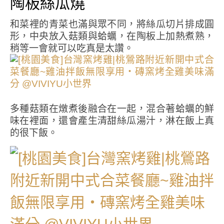
陶板絲瓜燒
和菜裡的青菜也滿與眾不同，將絲瓜切片排成圓
形，中央放入菇類與蛤蠣，在陶板上加熱煮熟，
稍等一會就可以吃真是太讚。
多種菇類在燉煮後融合在一起，混合著蛤蠣的鮮
味在裡面，還會產生清甜絲瓜湯汁，淋在飯上真
的很下飯。