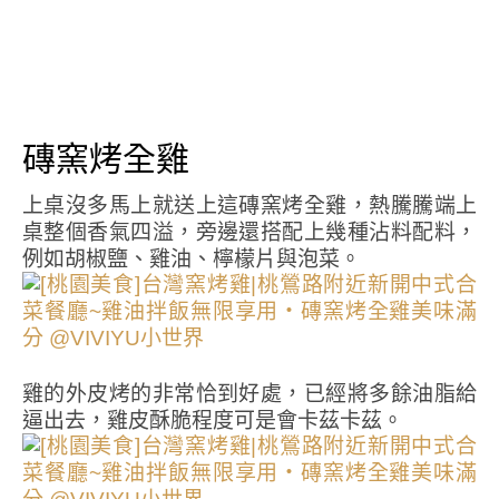
磚窯烤全雞
上桌沒多馬上就送上這磚窯烤全雞，熱騰騰端上
桌整個香氣四溢，旁邊還搭配上幾種沾料配料，
例如胡椒鹽、雞油、檸檬片與泡菜。
雞的外皮烤的非常恰到好處，已經將多餘油脂給
逼出去，雞皮酥脆程度可是會卡茲卡茲。