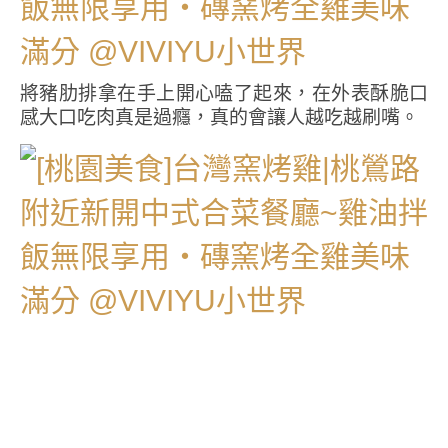
將豬肋排拿在手上開心嗑了起來，在外表酥脆口
感大口吃肉真是過癮，真的會讓人越吃越刷嘴。