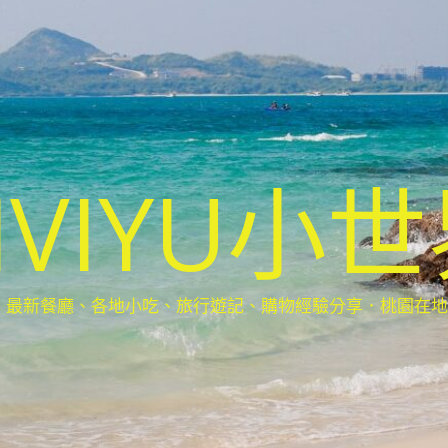
IVIYU小
新餐廳、各地小吃、旅行遊記、購物經驗分享．桃園在地部落客(Ta