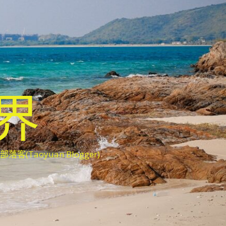
世界
oyuan Blogger)