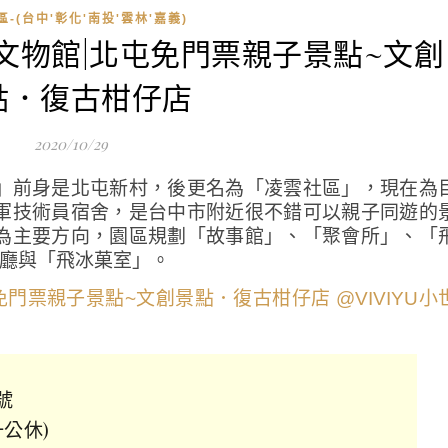
-(台中'彰化'南投'雲林'嘉義)
村文物館|北屯免門票親子景點~文創
點．復古柑仔店
2020/10/29
』前身是北屯新村，後更名為「凌雲社區」，現在為
軍技術員宿舍，是台中市附近很不錯可以親子同遊的
為主要方向，園區規劃「故事館」、「聚會所」、「
餐廳與「飛冰菓室」。
號
一公休)