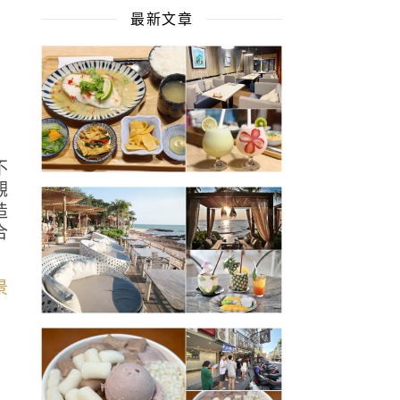
最新文章
門
不
觀
造
合