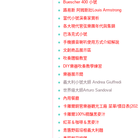
Buescher 400 小號
路易斯 阿姆斯壯Louis Armstrong
當代小號演奏家賞析
各大現代管弦樂團年代與集錦
巴洛克式小號
手機擴音喇叭
使用方式介紹解說
文創商品展示區
吹奏體驗教室
DIY樂器吹奏教學練習
樂器展示間
義大利小號大師 Andrea Giuffredi
世界級大師Arturo Sandoval
內用餐廳
卡羅爾銅管樂器觀光工廠 菜單/價目表(2022
卡羅爾100%精釀黑麥汁
紅茶＆咖啡＆黑麥汁
青醬野菇培根義大利麵