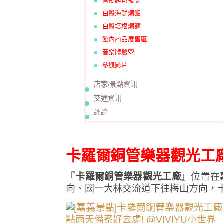
香腸起司披薩
白醬海鮮焗飯
白醬培根焗麵
館內商品展售區
音樂體驗營
參觀影片
店家/景點資訊
交通資訊
評論
卡羅爾銅管樂器觀光工
『
卡羅爾銅管樂器觀光工廠
』位置在
向、國一大林交流道下往梅山方向，