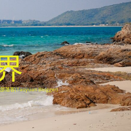
世界
oyuan Blogger)