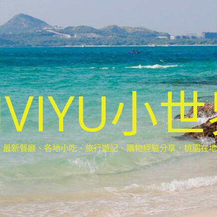
IVIYU小
新餐廳、各地小吃、旅行遊記、購物經驗分享．桃園在地部落客(Ta