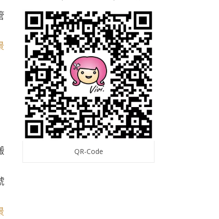
管
搬
QR-Code
號