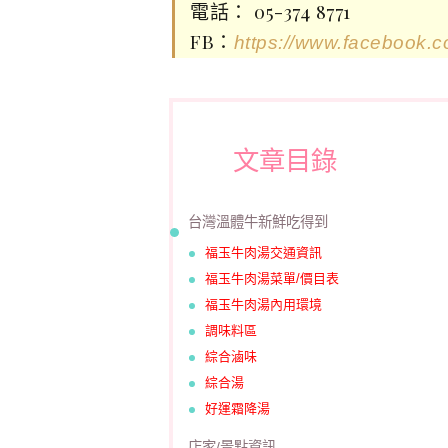
電話： 05-374 8771
FB：
https://www.facebook.
文章目錄
台灣溫體牛新鮮吃得到
福玉牛肉湯交通資訊
福玉牛肉湯菜單/價目表
福玉牛肉湯內用環境
調味料區
綜合滷味
綜合湯
好運霜降湯
店家/景點資訊