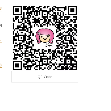
兩
QR-Code