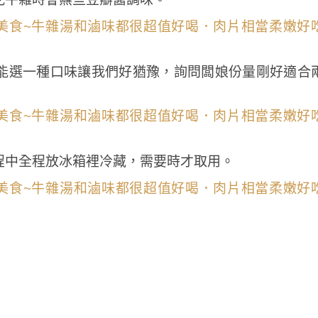
能選一種口味讓我們好猶豫，詢問闆娘份量剛好適合
程中全程放冰箱裡冷藏，需要時才取用。