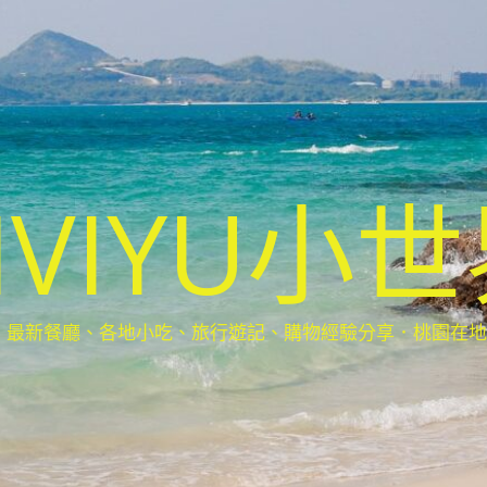
IVIYU小
新餐廳、各地小吃、旅行遊記、購物經驗分享．桃園在地部落客(Ta