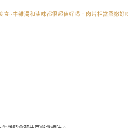
吃牛雜時會蘸些豆瓣醬調味。