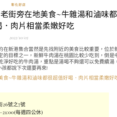
彰化好店
新港老街旁在地美食~牛雜湯和滷味
喝．肉片相當柔嫩好吃
2022/10/05
約在新港集合當然是先找附近的美食比較重要，位於
定的目標之一，新鮮牛肉湯在桃園比較少吃到，倒是
乾淨好吃的牛肉湯，重點是湯喝不夠還可以免費續湯
孩都說下次還要再來!
街26號之7號
0–21:00(每週四公休)