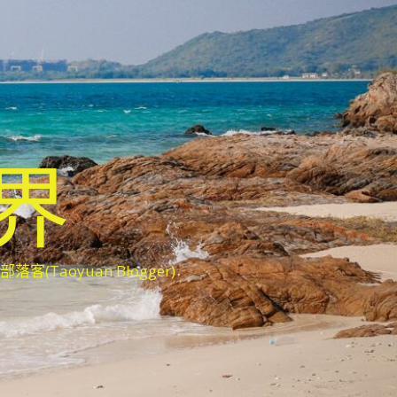
世界
oyuan Blogger)