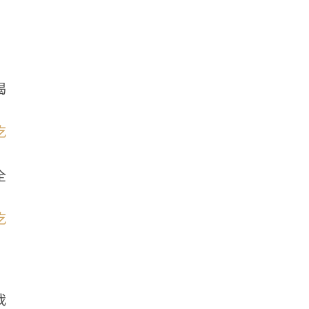
喝
全
我