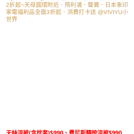
天絲涼被(含枕套)$990、費尼斯精梳涼被$990