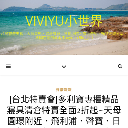
VIVIYU小世界
台灣旅遊美食、人氣景點、最新餐廳、各地小吃、旅行遊記、購物經驗分享．
桃園在地部落客(Taoyuan Blogger)
好康報報
[台北特賣會]多利寶專櫃精品
寢具清倉特賣全面2折起~天母
圓環附近．飛利浦．聲寶．日