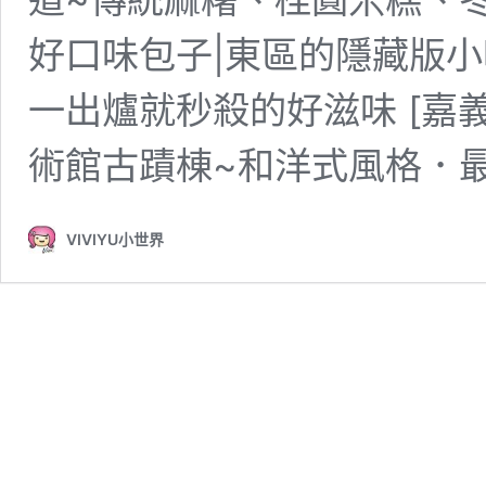
好口味包子|東區的隱藏版
一出爐就秒殺的好滋味 [嘉義
術館古蹟棟~和洋式風格．最
VIVIYU小世界