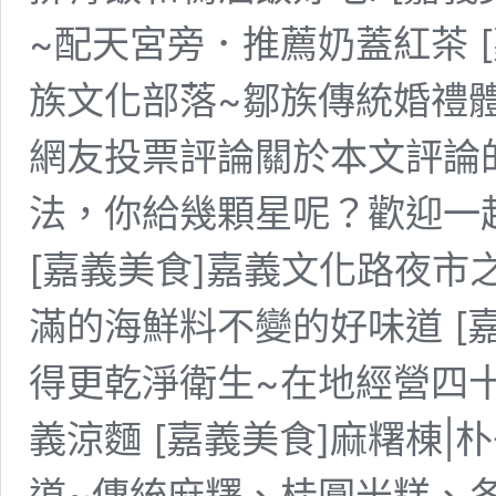
~配天宮旁．推薦奶蓋紅茶 
族文化部落~鄒族傳統婚禮體
網友投票評論關於本文評論
法，你給幾顆星呢？歡迎一
[嘉義美食]嘉義文化路夜市
滿的海鮮料不變的好味道 [
得更乾淨衛生~在地經營四
義涼麵 [嘉義美食]麻糬棟
道~傳統麻糬、桂圓米糕、冬