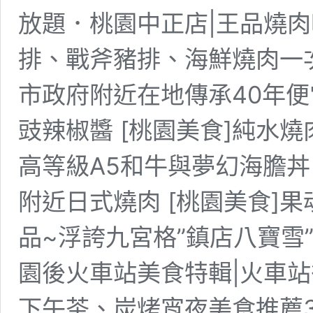
放題．桃園中正店|王品燒
排、戰斧豬排、海鮮燒肉一次
市政府附近在地傳承40年
豉辣椒醬 [桃園美食]純水燒
高等級A5和牛與夢幻海膽
附近日式燒肉 [桃園美食]果魂雪
品~浮誇九宮格”鎮店八寶雪”
園後火車站美食特輯|火車
下午茶、炭烤宵夜美食推薦36