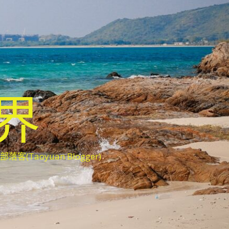
世界
oyuan Blogger)