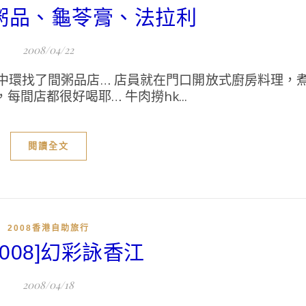
K]粥品、龜苓膏、法拉利
2008/04/22
中環找了間粥品店… 店員就在門口開放式廚房料理，
間店都很好喝耶… 牛肉撈hk...
閱讀全文
2008香港自助旅行
2008]幻彩詠香江
2008/04/18