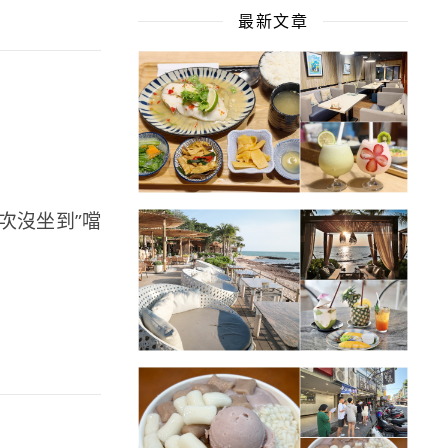
最新文章
次沒坐到”噹