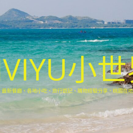
IVIYU小
新餐廳、各地小吃、旅行遊記、購物經驗分享．桃園在地部落客(Ta