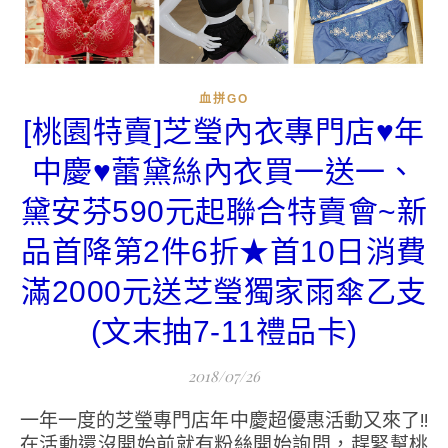
血拼GO
[桃園特賣]芝瑩內衣專門店♥年
中慶♥蕾黛絲內衣買一送一、
黛安芬590元起聯合特賣會~新
品首降第2件6折★首10日消費
滿2000元送芝瑩獨家雨傘乙支
(文末抽7-11禮品卡)
2018/07/26
一年一度的芝瑩專門店年中慶超優惠活動又來了!!
在活動還沒開始前就有粉絲開始詢問，趕緊幫桃