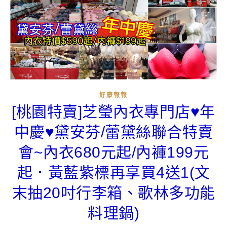
好康報報
[桃園特賣]芝瑩內衣專門店♥年
中慶♥黛安芬/蕾黛絲聯合特賣
會~內衣680元起/內褲199元
起．黃藍紫標再享買4送1(文
末抽20吋行李箱、歌林多功能
料理鍋)