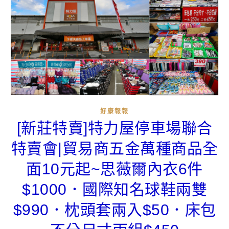
好康報報
[新莊特賣]特力屋停車場聯合
特賣會|貿易商五金萬種商品全
面10元起~思薇爾內衣6件
$1000．國際知名球鞋兩雙
$990．枕頭套兩入$50．床包