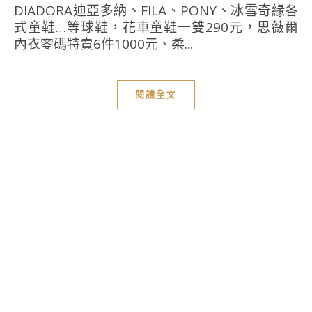
DIADORA迪亞多納、FILA、PONY、冰雪奇緣各
式童鞋…等球鞋，花車童鞋一雙290元，思薇爾
內衣零碼特賣6件1000元、柔...
閱讀全文