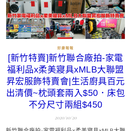
好康報報
[新竹特賣]新竹聯合廠拍-家電
福利品x柔美寢具xMLB大聯盟
昇宏服飾特賣會|生活廚具百元
出清價~枕頭套兩入$50．床包
不分尺寸兩組$450
2020/10/20
新竹聯合廠拍-家電福利品x柔美寢具xMLB大聯