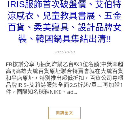
IRIS服飾首次破盤價、艾伯特
涼感衣、兒童教具書展、五金
百貨、柔美寢具、設計品牌女
裝、韓國鍋具集結出清!!
2022/10/01
FB按讚分享再抽氣炸鍋乙台!!X3位名額(中獎率超
高!!)高雄大統百貨原址聯合特賣會就在大統百貨
和平店原址，特別推出超低折扣，百貨公司專櫃
品牌IRIS-艾莉詩服飾全面2.5折起/買三再加贈1
件，國際知名球鞋NIKE、ad...
閱讀全文