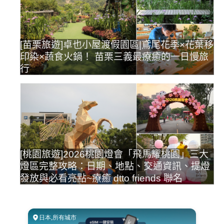
[苗栗旅遊]卓也小屋渡假園區|鳶尾花季×花葉移
印染×蔬食火鍋！ 苗栗三義最療癒的一日慢旅
行
[桃園旅遊]2026桃園燈會「飛馬耀桃園」三大
燈區完整攻略：日期、地點、交通資訊、提燈
發放與必看亮點~療癒 dtto friends 聯名