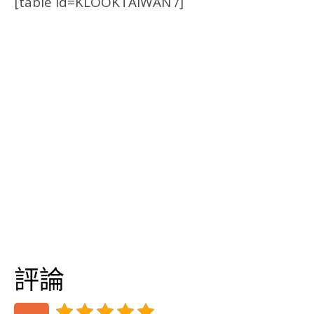
[table id=KLOOKTAIWAN /]
評論