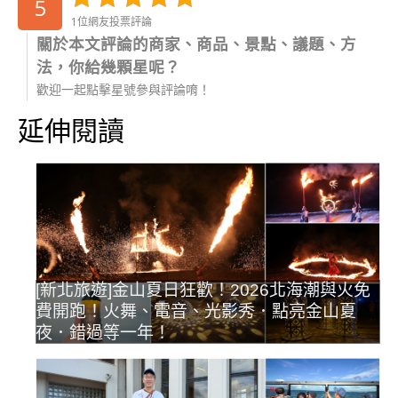
5
1位網友投票評論
關於本文評論的商家、商品、景點、議題、方
法，你給幾顆星呢？
歡迎一起點擊星號參與評論唷！
延伸閱讀
[新北旅遊]金山夏日狂歡！2026北海潮與火免
費開跑！火舞、電音、光影秀．點亮金山夏
夜．錯過等一年！