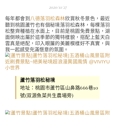
2020/11/27
每年都會到
欣賞秋冬景色，最近
八德落羽松森林
聽到桃園蘆竹也有個秘境落羽松森林，每棵落羽
松整齊種植在水面上，目前是桃園免費景點，湖
面倒映出屬於這季節的獨特樣貌，搭配上藍天白
雲真是絕配，印入眼簾的美麗模樣好不真實，與
我一起感受充滿愜意的氛圍。
蘆竹落羽松秘境
地址：桃園市蘆竹區山鼻路666巷10
號(双源魚菜共生農場旁)