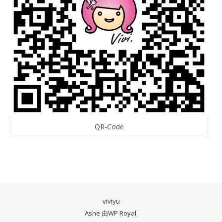
QR-Code
viviyu
Ashe 由
WP Royal
.