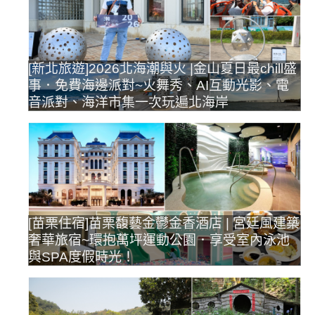
[新北旅遊]2026北海潮與火 |金山夏日最chill盛
事．免費海邊派對~火舞秀、AI互動光影、電
音派對、海洋市集一次玩遍北海岸
[苗栗住宿]苗栗馥藝金鬱金香酒店 | 宮廷風建築
奢華旅宿~環抱萬坪運動公園．享受室內泳池
與SPA度假時光！