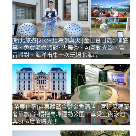
[新北旅遊]2026北海潮與火 |金山夏日最chill盛
事．免費海邊派對~火舞秀、AI互動光影、電
音派對、海洋市集一次玩遍北海岸
[苗栗住宿]苗栗馥藝金鬱金香酒店 | 宮廷風建築
奢華旅宿~環抱萬坪運動公園．享受室內泳池
與SPA度假時光！