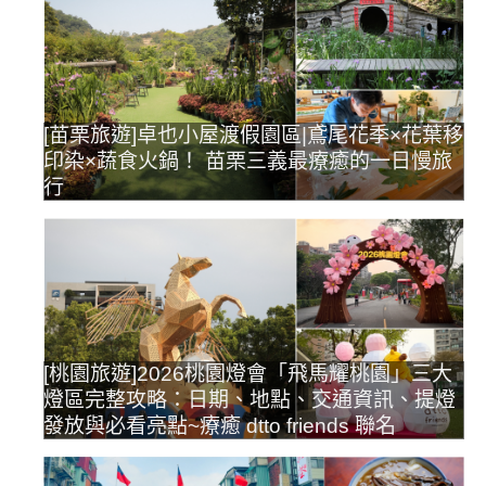
[苗栗旅遊]卓也小屋渡假園區|鳶尾花季×花葉移
印染×蔬食火鍋！ 苗栗三義最療癒的一日慢旅
行
[桃園旅遊]2026桃園燈會「飛馬耀桃園」三大
燈區完整攻略：日期、地點、交通資訊、提燈
發放與必看亮點~療癒 dtto friends 聯名