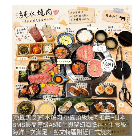
[桃園美食]純水燒肉|桃園頂級燒肉推薦~日本
BMS最高等級A5和牛與夢幻海膽丼、生食級
海鮮一次滿足．藝文特區附近日式燒肉