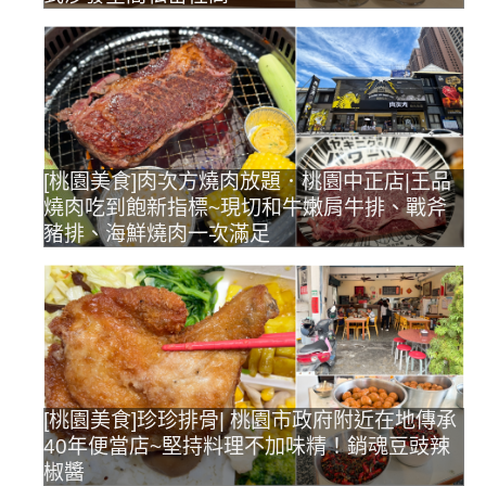
[桃園美食]肉次方燒肉放題．桃園中正店|王品
燒肉吃到飽新指標~現切和牛嫩肩牛排、戰斧
豬排、海鮮燒肉一次滿足
[桃園美食]珍珍排骨| 桃園市政府附近在地傳承
40年便當店~堅持料理不加味精！銷魂豆豉辣
椒醬