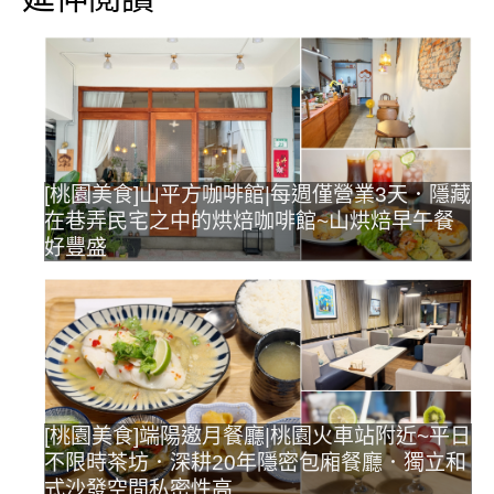
[桃園美食]山平方咖啡館|每週僅營業3天．隱藏
在巷弄民宅之中的烘焙咖啡館~山烘焙早午餐
好豐盛
[桃園美食]端陽邀月餐廳|桃園火車站附近~平日
不限時茶坊．深耕20年隱密包廂餐廳．獨立和
式沙發空間私密性高