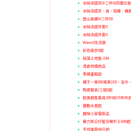
冰絲涼感衣0/二件0(同價位
冰絲涼感衣、長、短褲、
機能
登山長褲0/二件00
冰絲涼感外套0
冰絲涼感外套0
Wave3生活館
彩色雨衣9起
硅藻土地墊-249
清倉特價商品
零碼童鞋起
襪子一束89/兩束150、浴巾、
陶瓷餐具/三個0起
歐美銷售餐具3件9折/5件85折
運動水壺起
趣味小家電新品
暴力熊公仔藍牙喇叭＄699起
手持風扇99元起