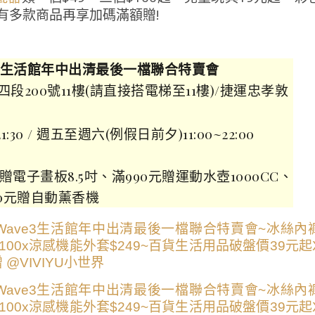
有多款商品再享加碼滿額贈!
ve3生活館年中出清最後一檔聯合特賣會
200號11樓(請直接搭電梯至11樓)/捷運忠孝敦
30 / 週五至週六(例假日前夕)11:00~22:00
0贈電子畫板8.5吋、滿990元贈運動水壺1000CC、
00元贈自動薰香機