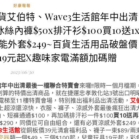
好康報報
百貨艾伯特、Wave3生活館年中出清
內褲$50x排汗衫$100買10送1
機能外套$249~百貨生活用品破盤價
具19元起X趣味家電滿額加碼贈
2023/06/30
活館年中出清最後一檔聯合特賣會
來囉!!限時一個月檔期
划算的特價出清商品，就在捷運忠孝敦化站3號出口明
電梯至11樓特賣會場，特別推出福利品出清活動，
艾
上超涼還涼快，衣服、褲子、涼感外套最後瘋狂出清
、短褲通通$100，再加碼排汗衫一件$100
買10送再
件$290，同價位可自由組合，還有必買涼感外套$249
e3生活館
從銅板價39元清倉福利品、襪子一束$89/兩
類一個$49、三個$100起，兒童玩具19元起，彩
瓷器