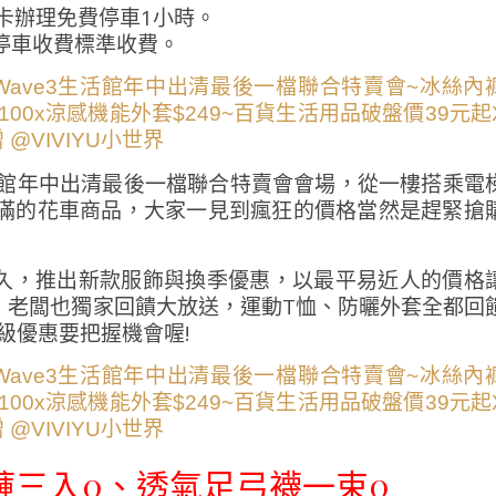
車卡辦理免費停車1小時。
停車收費標準收費。
3生活館年中出清最後一檔聯合特賣會會場，從一樓搭乘電
滿滿的花車商品，大家一見到瘋狂的價格當然是趕緊搶
久，推出新款服飾與換季優惠，以最平易近人的價格
，老闆也獨家回饋大放送，運動T恤、防曬外套全都回
級優惠要把握機會喔!
褲三入0、
透氣足弓襪一束0