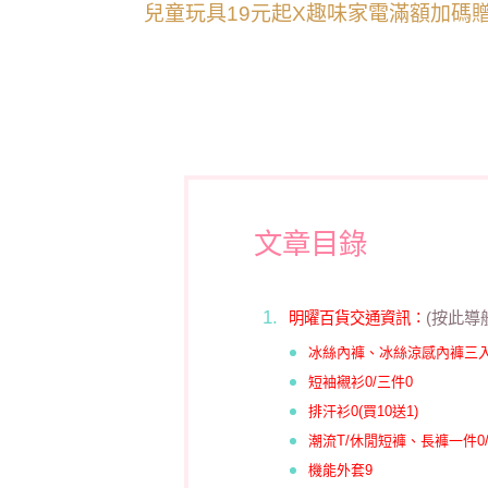
文章目錄
(
按此導
明曜百貨
交通資訊∶
冰絲內褲、
冰絲涼感內褲三入
短袖襯衫0/三件0
排汗衫0(買10送1)
潮流T/休閒短褲、長褲一件0/
機能外套9