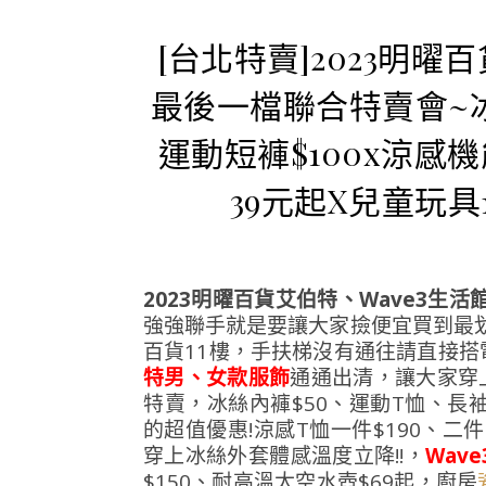
[台北特賣]2023明曜
最後一檔聯合特賣會~冰絲
運動短褲$100x涼感
39元起X兒童玩
2023明曜百貨艾伯特、Wave3生
強強聯手就是要讓大家撿便宜買到最
百貨11樓，手扶梯沒有通往請直接搭
特男、女款服飾
通通出清，讓大家穿
特賣，冰絲內褲$50、運動T恤、長袖
的超值優惠!涼感T恤一件$190、二
穿上冰絲外套體感溫度立降!!，
Wav
$150、耐高溫太空水壺$69起，廚房