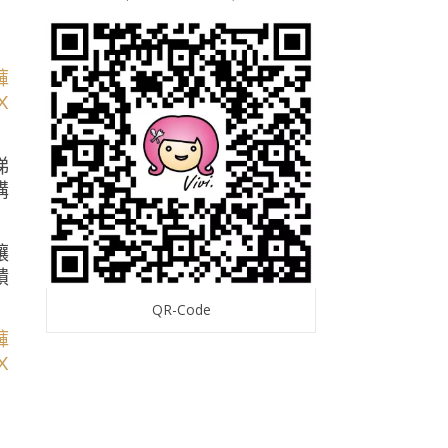
梯
購
讓
饋
QR-Code