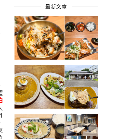
最新文章
x
，
曜
伯
大
1
，
束
色