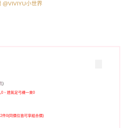
航
)
0、
透氣足弓襪一束0
2件0(同價位皆可享組合價)