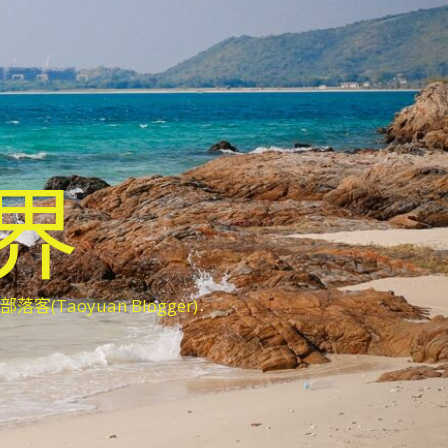
世界
oyuan Blogger)