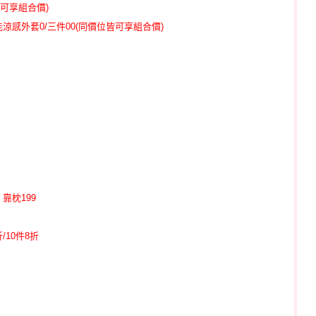
皆可享組合價)
涼感外套0/
三件00(同價位皆可享組合價)
靠枕199
/10件8折