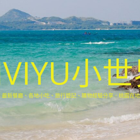
IVIYU小
新餐廳、各地小吃、旅行遊記、購物經驗分享．桃園在地部落客(Ta