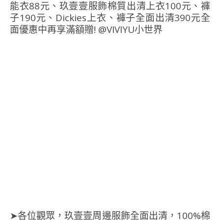
➤各位觀眾，玖壹壹周邊服飾全面出清，100%棉