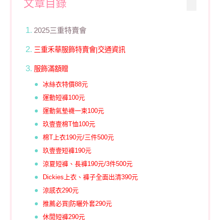
文章目錄
2025三重特賣會
三重禾華服飾特賣會|交通資訊
服飾滿額贈
冰絲衣特價88元
運動短褲100元
運動氣墊襪一束100元
玖壹壹棉T恤100元
棉T上衣190元/三件500元
玖壹壹短褲190元
涼夏短褲、長褲190元/3件500元
Dickies上衣、褲子全面出清390元
涼感衣290元
推薦必買|防曬外套290元
休閒短褲290元