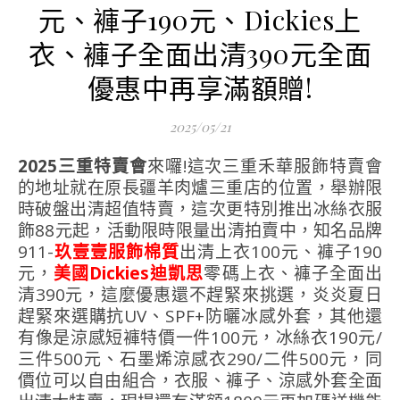
元、褲子190元、Dickies上
衣、褲子全面出清390元全面
優惠中再享滿額贈!
2025/05/21
2025三重特賣會
來囉!這次三重禾華服飾特賣會
的地址就在原長疆羊肉爐三重店的位置，舉辦限
時破盤出清超值特賣，這次更特別推出冰絲衣服
飾88元起，活動限時限量出清拍賣中，知名品牌
911-
玖壹壹服飾棉質
出清上衣100元、褲子190
元，
美國Dickies迪凱思
零碼上衣、褲子全面出
清390元，這麼優惠還不趕緊來挑選，炎炎夏日
趕緊來選購抗UV、SPF+防曬冰感外套，其他還
有像是涼感短褲特價一件100元，冰絲衣190元/
三件500元、石墨烯涼感衣290/二件500元，同
價位可以自由組合，衣服、褲子、涼感外套全面