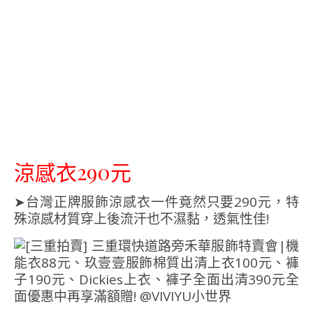
涼感衣290元
➤台灣正牌服飾涼感衣一件竟然只要290元，特
殊涼感材質穿上後流汗也不濕黏，透氣性佳!