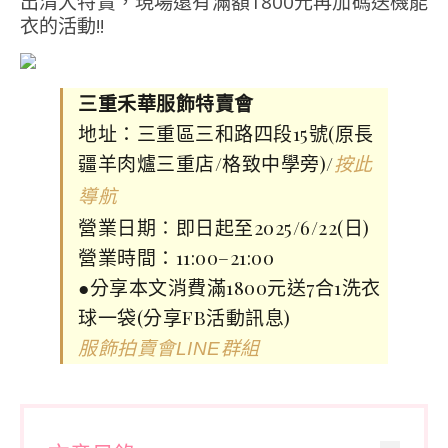
出清大特賣，現場還有滿額1800元再加碼送機能
衣的活動!!
三重禾華服飾特賣會
地址：三重區三和路四段15號(原長
疆羊肉爐三重店/格致中學旁)/
按此
導航
營業日期∶即日起至2025/6/22(日)
營業時間：11:00–21:00
●分享本文消費滿1800元送7合1洗衣
球一袋(分享FB活動訊息)
服飾拍賣會LINE群組