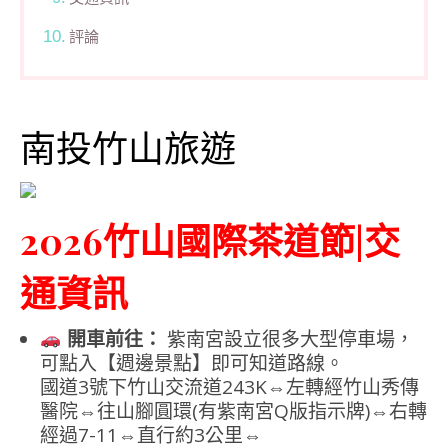
評論
南投竹山旅遊
2026竹山國際茶道節|交
通資訊
開車前往：
紫南宮設立很多大型停車場，
可點入【週邊景點】即可知道路線。
國道3號下竹山交流道243K⇔左轉經竹山秀傳
醫院⇔往山腳圓環(有紫南宮Q版指示牌)⇔右轉
經過7-11⇔直行約3公里⇔