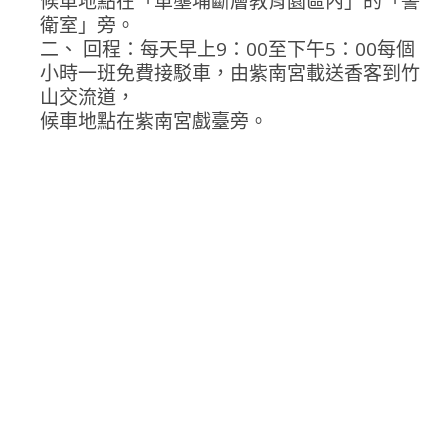
候車地點在「車壟埔斷層教育園區內」的「警
衛室」旁。
二、 回程：每天早上9：00至下午5：00每個
小時一班免費接駁車，由紫南宮載送香客到竹
山交流道，
候車地點在紫南宮戲臺旁。