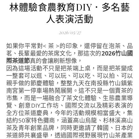
林體驗食農教育DIY．多名藝
人表演活動
2026/05/27
如果你平常對< 茶 >的印象，還停留在泡茶、品
茗、長輩最愛的茶席文化，那這次的
2026竹山國
際茶道節
真的會讓刷新想像，
因為這場活動不只是把茶端上桌，而是把茶變成
一整套可以逛、可以玩、可以吃、可以拍、可以
親手做的節慶體驗，整整九天在南投縣竹山鎮紫
南宮第一停車場熱鬧展開。這不只是一個賣茶的
市集，而是一場融合了茶文化體驗、生態農業導
覽、創意DIY工作坊、國際交流以及精彩表演的
全方位茶道慶典，今年的活動規模相當盛大，集
結約50家特色攤商，涵蓋高山烏龍、杉林溪高山
茶及青年創業品牌，同時更邀請了韓國、日本的
茶道師共襄盛舉，透過國際視野展現竹山茶產業