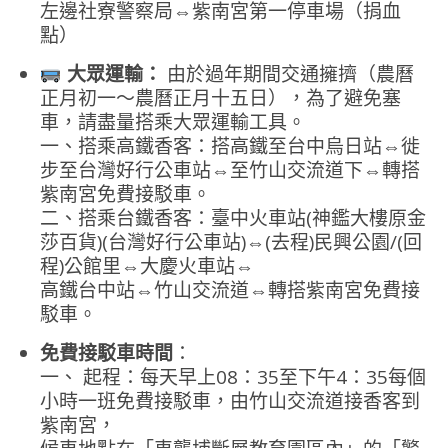
左邊社寮警察局⇔紫南宮第一停車場（捐血
點）
大眾運輸：
由於過年期間交通擁擠（農曆
正月初一～農曆正月十五日），為了避免塞
車，請盡量搭乘大眾運輸工具。
一、搭乘高鐵香客：搭高鐵至台中烏日站⇔徙
步至台灣好行公車站⇔至竹山交流道下⇔轉搭
紫南宮免費接駁車。
二、搭乘台鐵香客：臺中火車站(神鑑大樓原金
莎百貨)(台灣好行公車站)⇔(去程)民興公園/(回
程)公館里⇔大慶火車站⇔
高鐵台中站⇔竹山交流道⇔轉搭紫南宮免費接
駁車。
免費接駁車時間
：
一、 起程：每天早上08：35至下午4：35每個
小時一班免費接駁車，由竹山交流道接香客到
紫南宮，