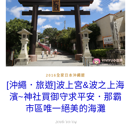
2016全家日本沖繩遊
[沖繩．旅遊]波上宮&波之上海
濱~神社買御守求平安．那霸
市區唯一絕美的海灘
2016/10/04