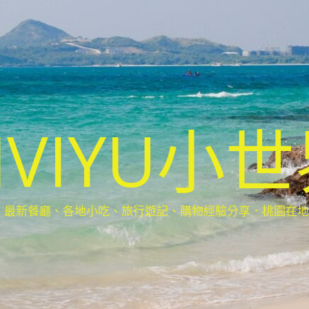
IVIYU小
新餐廳、各地小吃、旅行遊記、購物經驗分享．桃園在地部落客(Ta