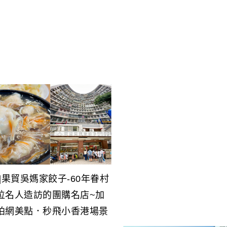
]果貿吳媽家餃子-60年眷村
位名人造訪的團購名店~加
拍網美點．秒飛小香港場景