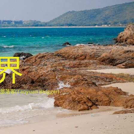
世界
oyuan Blogger)