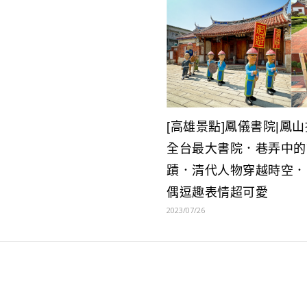
[高雄景點]鳳儀書院|鳳
全台最大書院．巷弄中的
蹟．清代人物穿越時空．
偶逗趣表情超可愛
2023/07/26