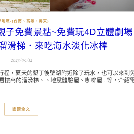
部地區-(台南、高雄、屏東)
．親子免費景點~免費玩4D立體劇
溜滑梯．來吃海水淡化冰棒
2023/09/12
行程，夏天的墾丁後壁湖附近除了玩水，也可以來到
層樓高的溜滑梯、、地震體驗屋、咖啡屋…等，介紹
閱讀全文