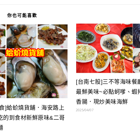
你也可能喜歡
[台南七股]三不等海味餐
最鮮美味~必點蚵嗲、蝦
香腸．現炒美味海鮮
美食]蛤蚧燒貨舖．海安路上
2025/04/07
吃的到食材新鮮原味&二哥
麵