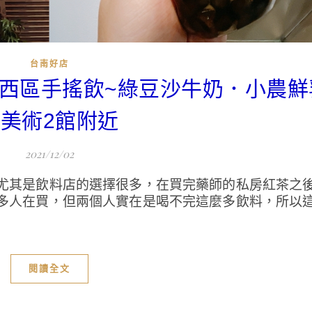
台南好店
|中西區手搖飲~綠豆沙牛奶．小農
美術2館附近
2021/12/02
尤其是飲料店的選擇很多，在買完藥師的私房紅茶之
多人在買，但兩個人實在是喝不完這麼多飲料，所以
閱讀全文