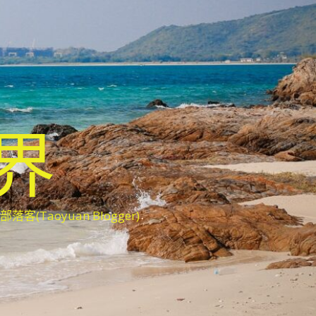
世界
oyuan Blogger)