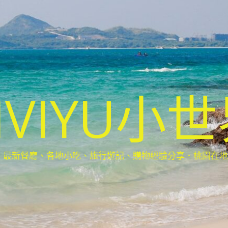
IVIYU小
新餐廳、各地小吃、旅行遊記、購物經驗分享．桃園在地部落客(Ta