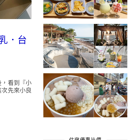
鮮乳．台
後，看到『小
這次先來小良
住宿優惠比價