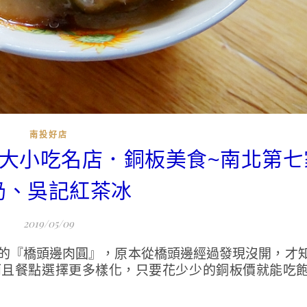
南投好店
灣百大小吃名店．銅板美食~南北第
奶、吳記紅茶冰
2019/05/09
店的『橋頭邊肉圓』，原本從橋頭邊經過發現沒開，才
而且餐點選擇更多樣化，只要花少少的銅板價就能吃