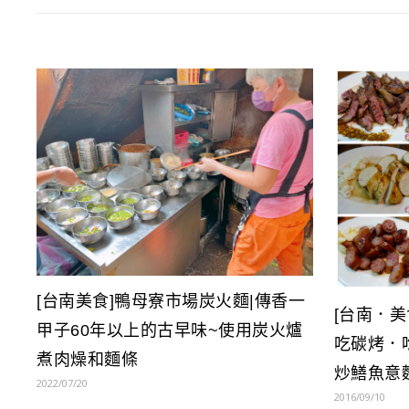
[台南美食]鴨母寮市場炭火麵|傳香一
[台南．
甲子60年以上的古早味~使用炭火爐
吃碳烤．
煮肉燥和麵條
炒鱔魚意
2022/07/20
2016/09/10