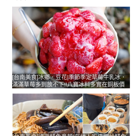
[台南美食]冰鄉．豆花|季節季定草莓牛乳冰．
滿滿草莓多到放不下!!八寶冰料多實在銅板價