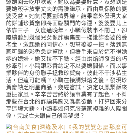
邀她回去吃中秋飯，她以為婆婆好意，沒想到是
要她簽字放棄丈夫的壽險繼承，而由買保險的婆
婆受益。她氣得要劃清界線，結果意外發現夫家
的餅舖珍賀齋即將面臨關門的命運，婆婆要北上
依靠三子一女度過晚年。小鷗假裝事不關己，卻
陸續聽到幾個兒女像詐騙集團一樣訛詐婆婆的養
老金，激起她的同情心，想幫婆婆一把。落到無
家可歸的彩香急需幫助，但援手來自於這不得她
疼的媳婦，她又拉不下臉。經由烘焙師發貴的巧
妙牽引，小鷗跟彩香約定不以婆媳關係，而以事
業夥伴的身份聯手拯救珍賀齋，彼此不干涉私生
活，但這可能嗎？小鷗在接觸烘焙之後，發現珍
賀齋缺乏明星商品，幾經嘗試，決定以鳳梨酥來
重振家風。辛辛苦苦終於讓事業有了起色，不料
那些在台北的詐騙集團又蠢蠢欲動，打算回來分
享這塊大餅。小鷗要如何克服蘇家複雜的人際關
係，完成亡夫跟自己創業夢想？