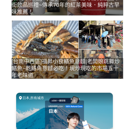
街飲品巡禮~傳承70年的紅茶美味．純粹古早
味推薦！
[台南中西區]福昇小食鱔魚意麵|老闆娘跳舞炒
鱔魚~乾鱔魚意麵必吃！現炒現吃的市場五十
年老味道