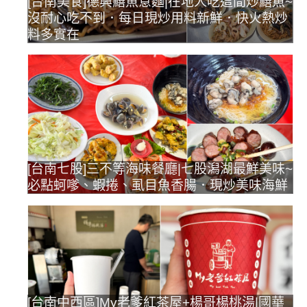
[台南美食]德興鱔魚意麵|在地人吃這間炒鱔魚~
沒耐心吃不到．每日現炒用料新鮮．快火熱炒
料多實在
[台南七股]三不等海味餐廳|七股潟湖最鮮美味~
必點蚵嗲、蝦捲、虱目魚香腸．現炒美味海鮮
[台南中西區]My老爹紅茶屋+楊哥楊桃湯|國華