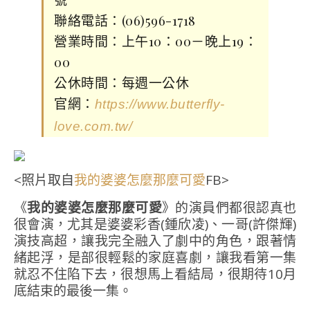
聯絡電話：(06)596-1718
營業時間：上午10：00－晚上19：
00
公休時間：每週一公休
官網：
https://www.butterfly-
love.com.tw/
<照片取自
FB>
我的婆婆怎麼那麼可愛
《
我的婆婆怎麼那麼可愛
》的演員們都很認真也
很會演，尤其是婆婆彩香(鍾欣凌)、一哥(許傑輝)
演技高超，讓我完全融入了劇中的角色，跟著情
緒起浮，是部很輕鬆的家庭喜劇，讓我看第一集
就忍不住陷下去，很想馬上看結局，很期待10月
底結束的最後一集。