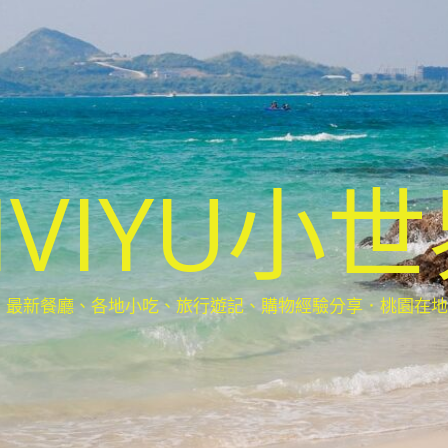
IVIYU小
新餐廳、各地小吃、旅行遊記、購物經驗分享．桃園在地部落客(Ta