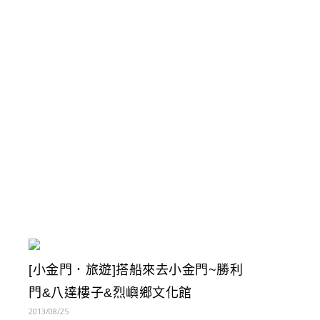
[小金門．旅遊]搭船來去小金門~勝利
門&八達樓子&烈嶼鄉文化館
2013/08/25