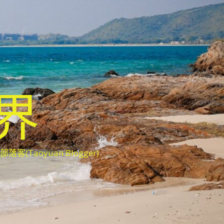
世界
oyuan Blogger)