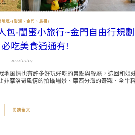
島地區-(澎湖、金門、馬祖)
懶人包-閨蜜小旅行~金門自由行規
必吃美食通通有!
2022/10/07
戰地風情也有許多好玩好吃的景點與餐廳，這回和姐
北非摩洛哥風情的拍攝場景、摩西分海的奇觀、全牛料
閱讀全文