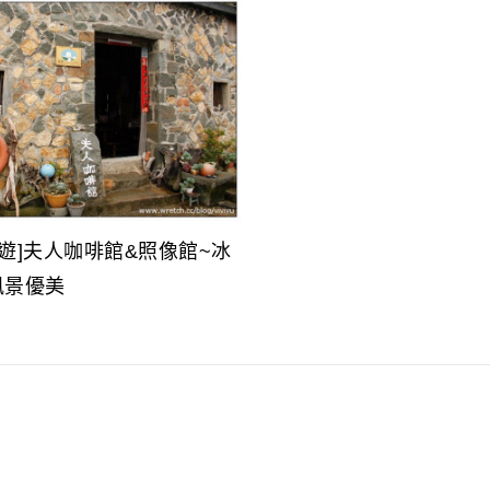
遊]夫人咖啡館&照像館~冰
風景優美