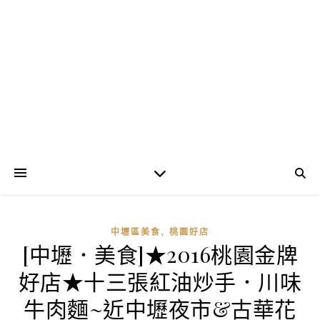
,
中壢區美食
桃園好店
[中壢．美食]★2016桃園金牌
好店★十三張紅油炒手．川味
牛肉麵~近中壢夜市&古華花