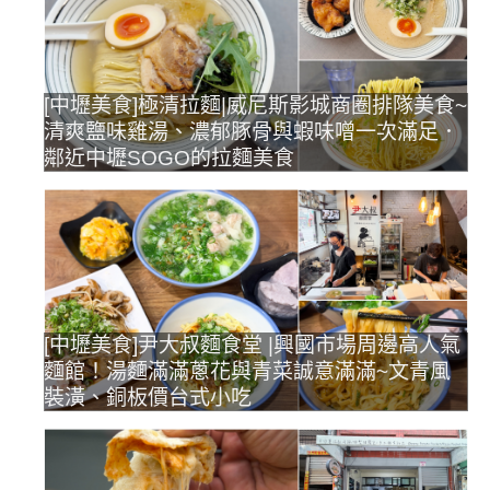
[中壢美食]極清拉麵|威尼斯影城商圈排隊美食~
清爽鹽味雞湯、濃郁豚骨與蝦味噌一次滿足．
鄰近中壢SOGO的拉麵美食
[中壢美食]尹大叔麵食堂 |興國市場周邊高人氣
麵館！湯麵滿滿蔥花與青菜誠意滿滿~文青風
裝潢、銅板價台式小吃