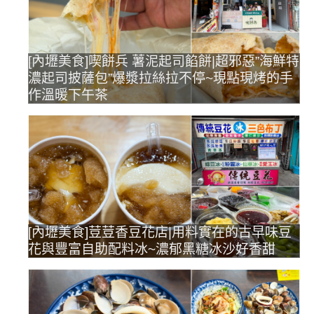
[內壢美食]喫餅兵 薯泥起司餡餅|超邪惡”海鮮特
濃起司披薩包”爆漿拉絲拉不停~現點現烤的手
作溫暖下午茶
[內壢美食]荳荳香豆花店|用料實在的古早味豆
花與豐富自助配料冰~濃郁黑糖冰沙好香甜