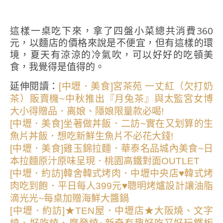
這樣一桌吃下來，拿了四盤小菜總共消費360
元，以麵店的價格來說是不便宜，但有這樣的環
境，夏天有涼涼的冷氣吹，可以好好的吃頓美
食，我覺得是值得的。
延伸閱讀：
[中壢．美食]宮茶苑 一丈紅（欠打奶
茶）販賣機~中秋推出『月兔茶』與太監宮女博
大小得贈品．离娘、隱娘限量款必喝!
[中壢．美食]坐著做丼飯．二訪~實在又划算的生
魚片丼飯．想吃新鮮生魚片不必花大錢!
[中壢．美食]雞玉錦拉麵．華泰名品城內美食~日
本拉麵原汁原味呈現．桃園高鐵對面OUTLET
[中壢．約訪]韓舍韓式烤肉．中壢中央店♥韓式烤
肉吃到飽．平日每人399元♥聰明烤爐設計讓油脂
滴光光~每桌加贈海鮮大醬鍋
[中壢．約訪]★TEN屋．中壢店★大阪燒、文字