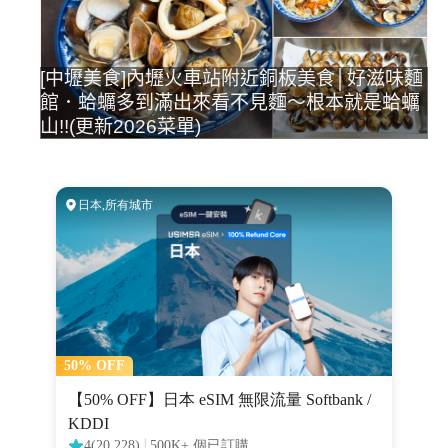
[中壢美食]內壢火車站附近銅板美食│好滋味麵
館．蛤蠣多到滿出來看不見麵～根本就是蛤蠣
山!!(更新2026菜單)