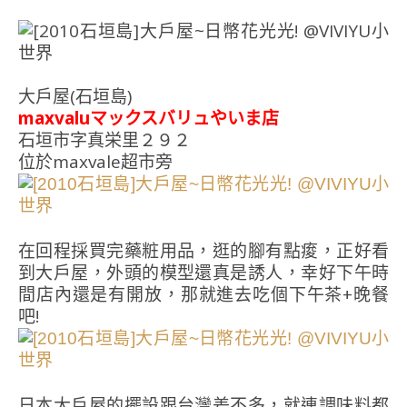
大戶屋(石垣島)
maxvaluマックスバリュやいま店
石垣市字真栄里２９２
位於maxvale超市旁
在回程採買完藥粧用品，逛的腳有點痠，正好看
到大戶屋，外頭的模型還真是誘人，幸好下午時
間店內還是有開放，那就進去吃個下午茶+晚餐
吧!
日本大戶屋的擺設跟台灣差不多，就連調味料都