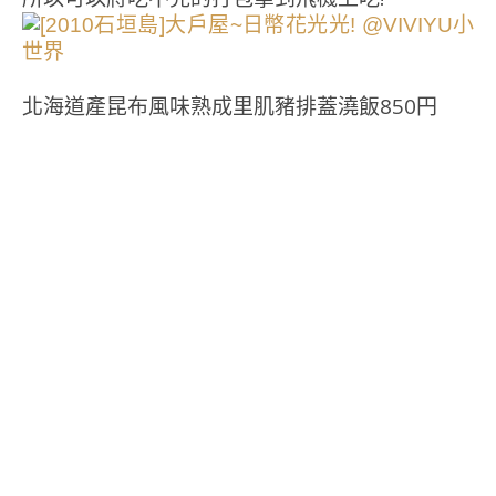
北海道產昆布風味熟成里肌豬排蓋澆飯850円