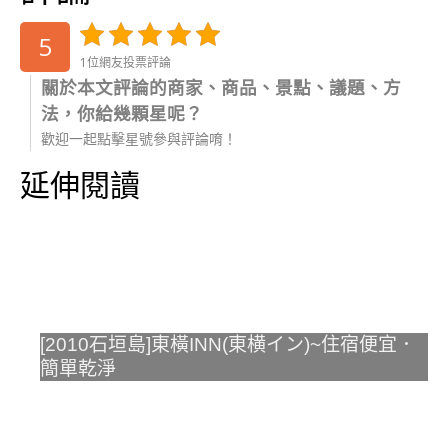
5
1位網友投票評論
關於本文評論的商家、商品、景點、議題、方
法，你給幾顆星呢？
歡迎一起點擊星號參與評論唷！
延伸閱讀
[2010石垣島]東橫INN(東横イン)~住宿便宜．
簡單乾淨