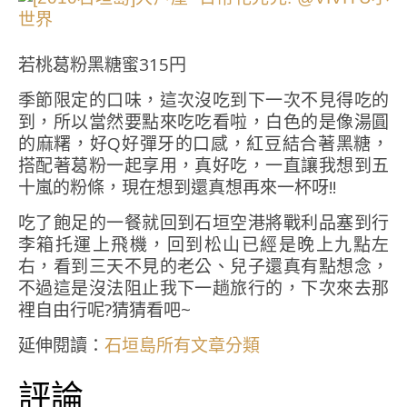
若桃葛粉黑糖蜜315円
季節限定的口味，這次沒吃到下一次不見得吃的
到，所以當然要點來吃吃看啦，白色的是像湯圓
的麻糬，好Q好彈牙的口感，紅豆結合著黑糖，
搭配著葛粉一起享用，真好吃，一直讓我想到五
十嵐的粉條，現在想到還真想再來一杯呀!!
吃了飽足的一餐就回到石垣空港將戰利品塞到行
李箱托運上飛機，回到松山已經是晚上九點左
右，看到三天不見的老公、兒子還真有點想念，
不過這是沒法阻止我下一趟旅行的，下次來去那
裡自由行呢?猜猜看吧~
延伸閱讀：
石垣島所有文章分類
評論