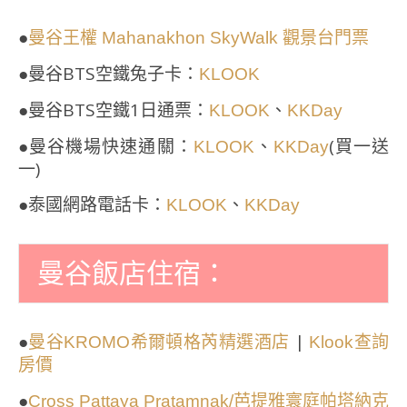
●
曼谷王權 Mahanakhon SkyWalk 觀景台門票
●曼谷BTS空鐵兔子卡：
KLOOK
●曼谷BTS空鐵1日通票：
、
KLOOK
KKDay
●曼谷機場快速通關：
、
(買一送
KLOOK
KKDay
一)
●泰國網路電話卡：
、
KLOOK
KKDay
曼谷飯店住宿：
●
|
曼谷KROMO希爾頓格芮精選酒店
Klook查詢
房價
●
Cross Pattaya Pratamnak/芭提雅寰庭帕塔納克