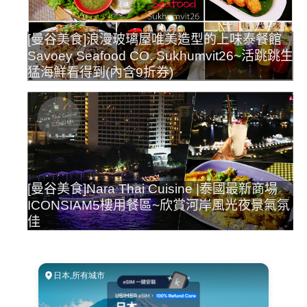
[曼谷美食]浪漫玻璃屋唯美造型的上味泰餐館
Savoey Seafood CO. Sukhumvit26~活跳跳生
猛海鮮看得到(內含9折券)
[曼谷美食]Nara Thai Cuisine |泰國最新商場
ICONSIAM5樓用餐區~欣賞河岸風光夜景氣氛
佳