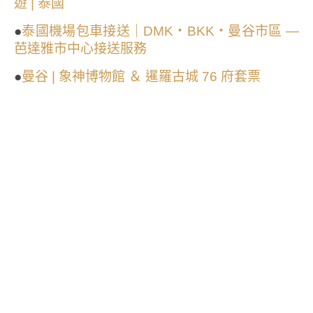
遊 | 泰國
●
泰國機場包車接送｜DMK・BKK・曼谷市區 —
芭達雅市中心接送服務
●
曼谷 | 象神博物館 ＆ 暹羅古城 76 府套票