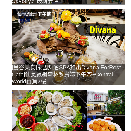
Savoey》最新分店
[曼谷美食]泰國知名SPA推出Divana ForRest
Cafe|仙氣飄飄森林系貴婦下午茶~Central
World百貨2樓