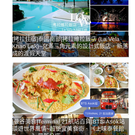
[拷拉住宿]泰國南部|拷拉維拉飯店 (La Vela
Khao Lak)~充滿三角元素的設計式飯店．新落
成的渡假天堂
[曼谷美食]Terminal 21航站百貨|BTS-Asok站
環遊世界風情~超便宜美食街．《上味泰餐館