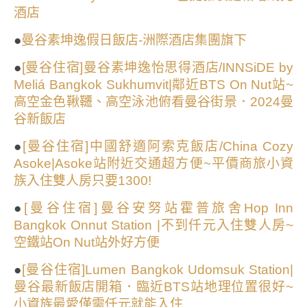
酒店
●
曼谷素坤逸假日飯店-洲際酒店集團旗下
●
[曼谷住宿]曼谷素坤逸怡思得酒店/INNSiDE by
Meliá Bangkok Sukhumvit|鄰近BTS On Nut站~
高空金色鞦韆、高空泳池俯看曼谷街景．2024曼
谷新飯店
●
[曼谷住宿]中國舒適阿索克飯店/China Cozy
Asoke|Asoke站附近交通超方便~平價商旅小資
族入住雙人房只要1300!
●
[曼谷住宿]曼谷安努站霍普旅舍Hop Inn
Bangkok Onnut Station |不到仟元入住雙人房~
空鐵站On Nut站外好方便
●
[曼谷住宿]Lumen Bangkok Udomsuk Station|
曼谷最新飯店開箱．臨近BTS站地理位置很好~
小資族最愛僅需仟元就能入住