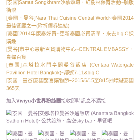
[泰國]Samut Songkhram沙慕頌堪．紅樹林保育活動~舢舨
衝浪
[泰國．曼谷]Nara Thai Cuisine Central World~泰國2014
最佳餐廳之一(附折價券連結)
[泰國]2014年版泰好買~更新泰國必買清單．來去big C採
購趣
[曼谷]市中心最新百貨購物中心~CENTRAL EMBASSY．
貴婦百貨
[泰國]森塔拉水門亭閣曼谷飯店 (Centara Watergate
Pavillion Hotel Bangkok)~鄰近7-11&big C
[泰國．曼谷]泰國驚喜購物節~2015/6/15至8/15抽環遊泰國
365天
加入
Viviyu小世界粉絲團
接收即時訊息不漏接