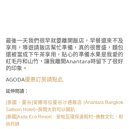
最後一天我們很早就要離開飯店，早餐還來不及
享用，導遊請飯店幫忙準備，真的很豐盛，麵包
還被當成下午茶享用，貼心的準備水果是我愛的
紅毛丹和山竹，讓我離開Anantara時留下了很好
的印象。
AGODA
優惠訂房請點此
延伸閱讀：
[泰國．曼谷]安娜塔拉曼谷沙通飯店 (Anantara Bangkok
Sathorn Hotel)~房間大到可以開趴
[泰國]Asita Eco Resort．安帕瓦環保渡假村~佛教文化．和
尚托缽