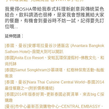
我覺得OSHA帶給我泰式料理新創意與傳統菜色
結合，飲料調酒也很棒，是家我會想推薦給大家
的餐廳，有機會到曼谷時不妨一試，記得要先訂
位哦…
延伸閱讀：
[泰國．曼谷]安娜塔拉曼谷沙通飯店 (Anantara Bangkok
Sathorn Hotel)~房間大到可以開趴
[泰國]Asita Eco Resort．安帕瓦環保渡假村~佛教文化．和
尚托缽
[泰國]Samut Songkhram沙慕頌堪．紅樹林保育活動~舢舨
衝浪
[泰國．曼谷]Nara Thai Cuisine Central World~泰國2014
最佳餐廳之一(附折價券連結)
[泰國]2014年版泰好買~更新泰國必買清單．來去big C採
購趣
[曼谷]市中心最新百貨購物中心~CENTRAL EMBASSY．