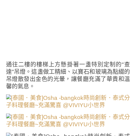
通往二樓的樓梯上方懸掛著一盞特別定制的“查
達”吊燈。這盞做工精細、以寶石和玻璃為點綴的
吊燈散發出金色的光暈，讓餐廳充滿了華貴和溫
馨的氣息。