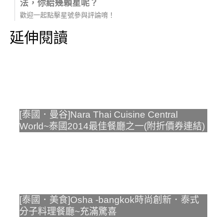
法，你給幾顆星呢？
歡迎一起點擊星號參與評論唷！
延伸閱讀
[泰國．曼谷]Nara Thai Cuisine Central
World~泰國2014最佳餐廳之一(附折價券連結)
[泰國．美食]Osha -bangkok時尚創新．泰式
分子料理餐廳~充滿驚喜