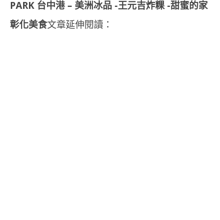
PARK 台中港 – 美洲冰品 -王元吉炸粿 -甜蜜的家
彰化美食
文章延伸閱讀：