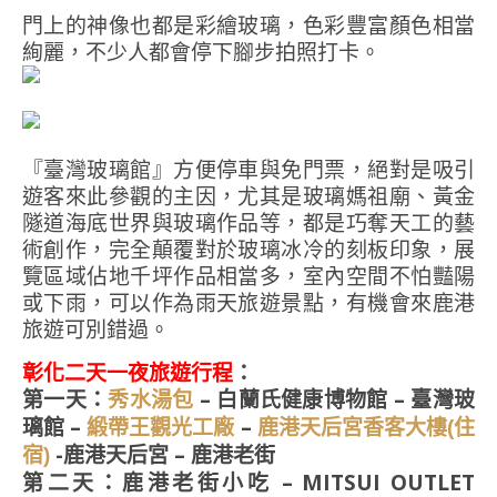
門上的神像也都是彩繪玻璃，色彩豐富顏色相當
絢麗，不少人都會停下腳步拍照打卡。
『臺灣玻璃館』方便停車與免門票，絕對是吸引
遊客來此參觀的主因，尤其是玻璃媽祖廟、黃金
隧道海底世界與玻璃作品等，都是巧奪天工的藝
術創作，完全顛覆對於玻璃冰冷的刻板印象，展
覽區域佔地千坪作品相當多，室內空間不怕豔陽
或下雨，可以作為雨天旅遊景點，有機會來鹿港
旅遊可別錯過。
彰化二天一夜旅遊行程
：
第一天：
– 白蘭氏健康博物館 – 臺灣玻
秀水湯包
璃館 –
–
緞帶王觀光工廠
鹿港天后宮香客大樓(住
-鹿港天后宮 – 鹿港老街
宿)
第二天：鹿港老街小吃 – MITSUI OUTLET