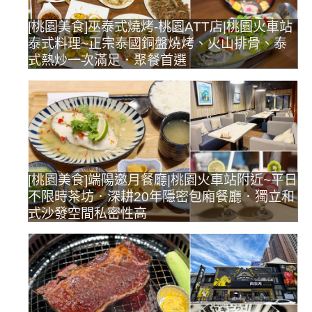
[桃園美食]巫泰式燒烤-桃園ATT店|桃園火車站
泰式料理~正宗泰國銅盤燒烤、火山排骨、泰
式熱炒一次滿足．聚餐首選
[桃園美食]端陽邀月餐廳|桃園火車站附近~平日
不限時茶坊．深耕20年隱密包廂餐廳．獨立和
式沙發空間私密性高