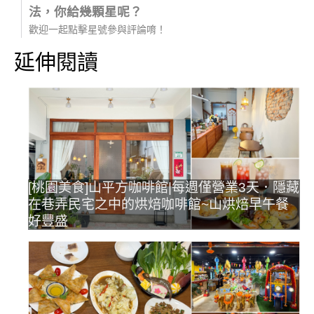
法，你給幾顆星呢？
歡迎一起點擊星號參與評論唷！
延伸閱讀
[桃園美食]山平方咖啡館|每週僅營業3天．隱藏
在巷弄民宅之中的烘焙咖啡館~山烘焙早午餐
好豐盛