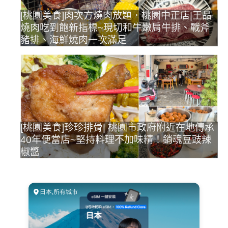
[桃園美食]肉次方燒肉放題．桃園中正店|王品
燒肉吃到飽新指標~現切和牛嫩肩牛排、戰斧
豬排、海鮮燒肉一次滿足
[桃園美食]珍珍排骨| 桃園市政府附近在地傳承
40年便當店~堅持料理不加味精！銷魂豆豉辣
椒醬