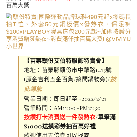
百萬大獎!
【苗栗頭份艾伯特服飾特賣會】
地址：苗栗縣頭份市中華路1413號
(原金吉利五金百貨/築間鍋物旁)/
按
此導航
營業日期：即日起至~2022/2/21
營業時間：AM11:00~PM21:30
按讚打卡消費送一件發熱衣
/
單筆滿
$1000送摸彩券抽百萬好禮
歡迎使用五倍券可以找零