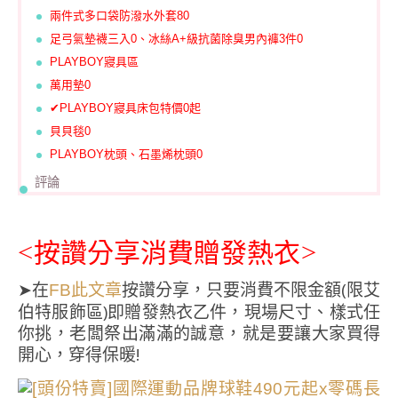
兩件式多口袋防潑水外套80
足弓氣墊襪三入0、冰絲A+級抗菌除臭男內褲3件0
PLAYBOY寢具區
萬用墊0
✔PLAYBOY寢具床包特價0起
貝貝毯0
PLAYBOY枕頭、石墨烯枕頭0
評論
<按讚分享消費贈發熱衣>
➤在
按讚分享，只要消費不限金額(限艾
FB此文章
伯特服飾區)即贈發熱衣乙件，現場尺寸、樣式任
你挑，老闆祭出滿滿的誠意，就是要讓大家買得
開心，穿得保暖!