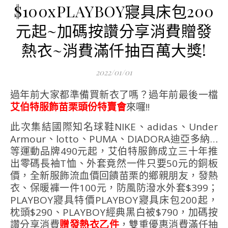
$100xPLAYBOY寢具床包200
元起~加碼按讚分享消費贈發
熱衣~消費滿仟抽百萬大獎!
2022/01/01
過年前大家都準備買新衣了嗎？過年前最後一檔
艾伯特服飾苗栗頭份特賣會
來囉!!
此次集結國際知名球鞋NIKE、adidas、Under
Armour、lotto、PUMA、DIADORA迪亞多納…
等運動品牌490元起，艾伯特服飾成立三十年推
出零碼長袖T恤、外套竟然一件只要50元的銅板
價，全新服飾流血價回饋苗栗的鄉親朋友，發熱
衣、保暖褲一件100元，防風防潑水外套$399；
PLAYBOY寢具特價PLAYBOY寢具床包200起，
枕頭$290、PLAYBOY經典黑白被$790，加碼按
讚分享消費
贈發熱衣乙件
，雙重優惠消費滿仟抽