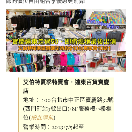
飾同價位自由組合享優惠更划算!!
艾伯特夏季特賣會．遠東百貨寶慶
店
地址： 100台北市中正區寶慶路32號
(西門町站3號出口)/8F服務檯/7樓櫃
位(
)
按此導航
營業時間∶2023/7/5起至