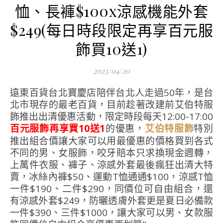
恤、長褲$100x涼感機能外套
$249(每日時段限定再享百元服
飾買10送1)
2023/04/20
遠東百貨台北寶慶店陪伴台北人走過50年，是台
北市現存的最老百貨，目前趁著改建前艾伯特服
飾推出出清優惠活動，限定時段每天12:00-17:00
百元服飾再享買10送1
的優惠，
特別
艾伯特服飾
推出組合價讓大家可以用最優惠的價格買到各式
不同的男、女服飾，咬牙賠本只求換現金週轉，
上萬件衣服、褲子、涼感外套最後瘋狂出清大特
賣，冰絲內褲$50、運動T恤通通$100，涼感T恤
一件$190、二件$290，同價位可自由組合，還
有涼感外套$249，防曬透膚外套更是夏日必備款
一件$390、三件$1000，讓大家可以男、女款服