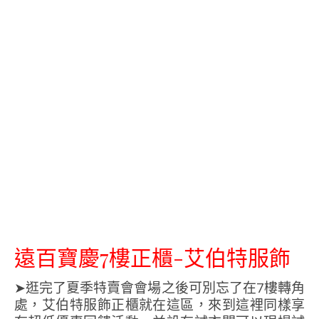
遠百寶慶7樓正櫃-艾伯特服飾
➤逛完了夏季特賣會會場之後可別忘了在7樓轉角
處，艾伯特服飾正櫃就在這區，來到這裡同樣享