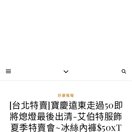
好康報報
[台北特賣]寶慶遠東走過50即
將熄燈最後出清-艾伯特服飾
夏季特賣會~冰絲內褲$50xT