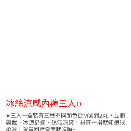
冰絲涼感內褲三入0
➤三入一盒裝有三種不同顏色從M號到2XL，立體
剪裁、冰涼舒適、透氣清爽，材質一摸就知道很
柔滑，限量回饋賣完就沒囉~