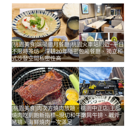
[桃園美食]端陽邀月餐廳|桃園火車站附近~平日
不限時茶坊．深耕20年隱密包廂餐廳．獨立和
式沙發空間私密性高
[桃園美食]肉次方燒肉放題．桃園中正店|王品
燒肉吃到飽新指標~現切和牛嫩肩牛排、戰斧
豬排、海鮮燒肉一次滿足