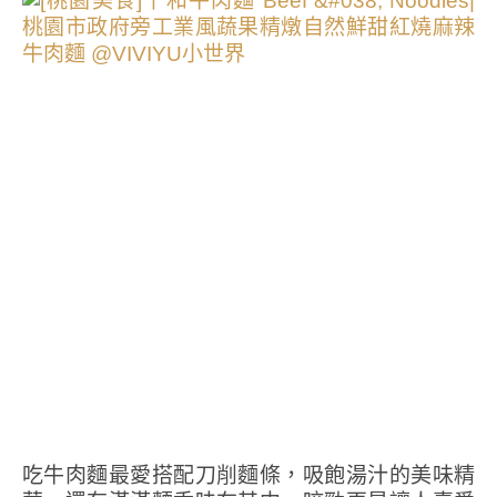
吃牛肉麵最愛搭配刀削麵條，吸飽湯汁的美味精