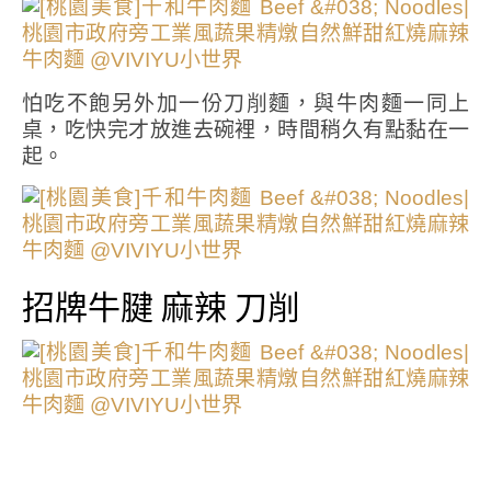
怕吃不飽另外加一份刀削麵，與牛肉麵一同上
桌，吃快完才放進去碗裡，時間稍久有點黏在一
起。
招牌牛腱 麻辣 刀削