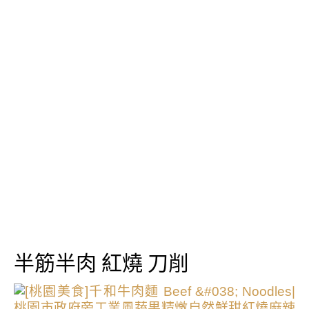
半筋半肉 紅燒 刀削