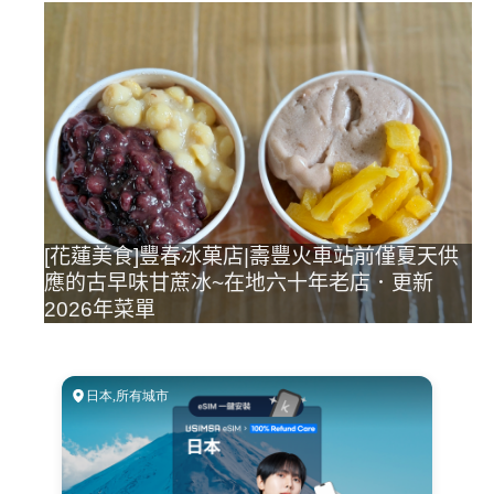
[花蓮美食]豐春冰菓店|壽豐火車站前僅夏天供
應的古早味甘蔗冰~在地六十年老店．更新
2026年菜單