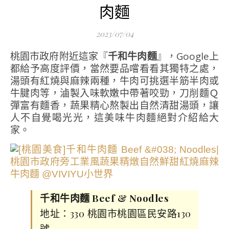
肉麵
2023/07/04
桃園市政府附近這家『
千和牛肉麵
』，Google上
都給予高度評價，當然要品嚐看看其獨特之處，
湯頭有紅燒與麻辣兩種，牛肉可挑選半筋半肉或
牛腱肉等，滷製入味軟嫩中帶著咬勁，刀削麵Ｑ
彈富有麵香，蔬果精心熬製出自然清甜湯頭，讓
人不自覺喝光光，這美味牛肉麵絕對介紹給大
家。
千和牛肉麵 Beef & Noodles
地址：330 桃園市桃園區民安路130
號