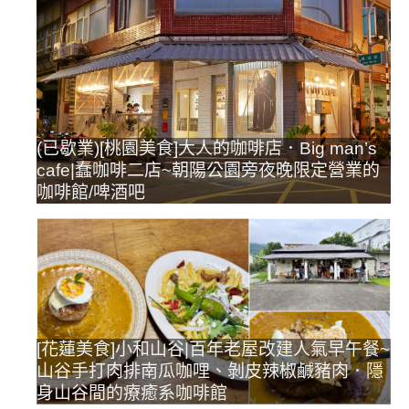
(已歇業)[桃園美食]大人的咖啡店．Big man’s
cafe|蠢咖啡二店~朝陽公園旁夜晚限定營業的
咖啡館/啤酒吧
[花蓮美食]小和山谷|百年老屋改建人氣早午餐~
山谷手打肉排南瓜咖哩、剝皮辣椒鹹豬肉．隱
身山谷間的療癒系咖啡館