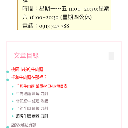
時間：星期一～五 11:00–20:30;星期
六 16:00–20:30 (星期四公休)
電話：0913 347 788
文章目錄
桃園市必吃牛肉麵
千和牛肉麵在那裡？
千和牛肉麵 菜單/MENU/價目表
牛肉湯麵 紅燒 刀削
雪花肥牛 紅燒 泡飯
半筋半肉 紅燒 刀削
招牌牛腱 麻辣 刀削
店家/景點資訊