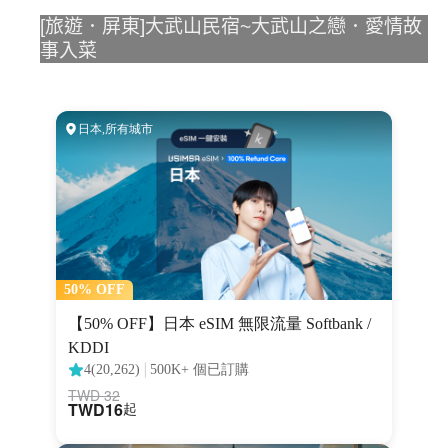
[旅遊．屏東]大武山民宿~大武山之戀．愛情故
事入菜