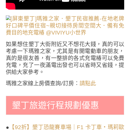
如果想住墾丁大街附近又不想花大錢，真的可以
考慮一下瑪雅之家，尤其是有開電動車的朋友，
真的是很友善，有一整排的各式充電椿可以免費
充電，充了一夜滿電出發也可以省時又省錢，提
供給大家參考。
瑪雅之家線上房價查詢/訂房∶
請點此
墾丁旅遊行程規劃優惠
●
【92折】墾丁恐龍賽車場｜F1 卡丁車・瑪莉歐