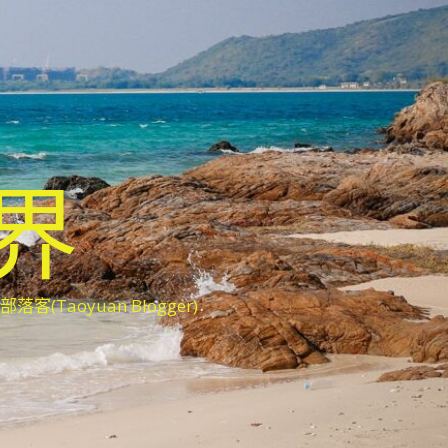
世界
oyuan Blogger)