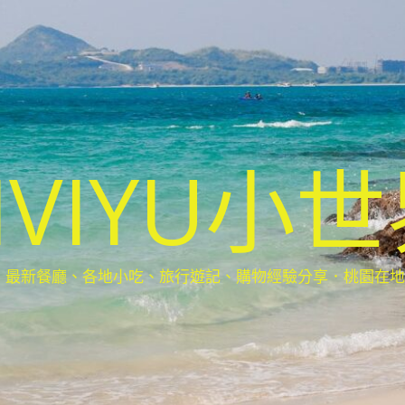
IVIYU小
新餐廳、各地小吃、旅行遊記、購物經驗分享．桃園在地部落客(Ta