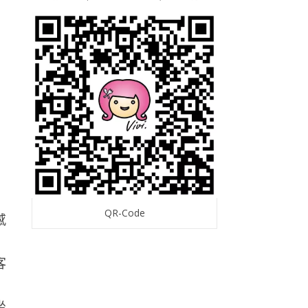
QR-Code
感
坐