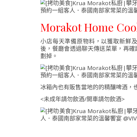
Morakot Home Co
小店每天準備原物料，以獲取新鮮
後，餐廳會透過聊天傳送菜單，再確認
劃掉。
冰箱內也有販售當地的的精釀啤酒，
<未成年請勿飲酒/開車請勿飲酒>