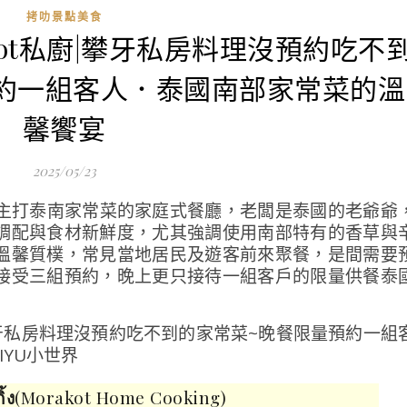
拷叻景點美食
rakot私廚|攀牙私房料理沒預約吃不
約一組客人．泰國南部家常菜的溫
馨饗宴
2025/05/23
是一家主打泰南家常菜的家庭式餐廳，老闆是泰國的老爺爺
調配與食材新鮮度，尤其強調使用南部特有的香草與
溫馨質樸，常見當地居民及遊客前來聚餐，是間需要
接受三組預約，晚上更只接待一組客戶的限量供餐泰
้ง
(Morakot Home Cooking)