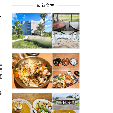
最新文章
到
，
辛
預
國