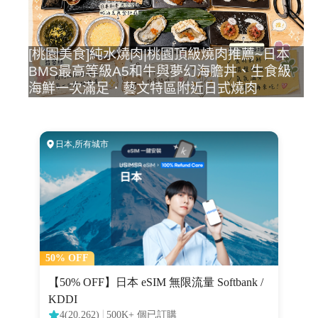
[桃園美食]純水燒肉|桃園頂級燒肉推薦~日本
BMS最高等級A5和牛與夢幻海膽丼、生食級
海鮮一次滿足．藝文特區附近日式燒肉