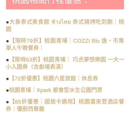
●
大象泰式美食館 ช้างไทย 泰式燒烤吃到飽｜桃
園
●
【限時79折】桃園青埔｜COZZI Blu 逸・市集
單人午晚餐券｜
●
【限時63折】桃園青埔｜ 巧虎夢想樂園 一大一
小入園券（含劇場表演）
●
【72折優惠】桃園六星旅館｜休息券
●
桃園青埔｜Xpark 都會型水生公園門票
●
【85折優惠｜國旅卡適用】桃園喜來登酒店餐
券｜優廚西餐廳