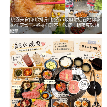
[桃園美食]珍珍排骨| 桃園市政府附近在地傳承
40年便當店~堅持料理不加味精！銷魂豆豉辣
椒醬