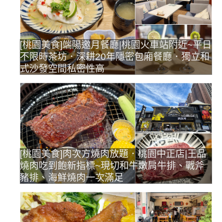
[桃園美食]端陽邀月餐廳|桃園火車站附近~平日
不限時茶坊．深耕20年隱密包廂餐廳．獨立和
式沙發空間私密性高
[桃園美食]肉次方燒肉放題．桃園中正店|王品
燒肉吃到飽新指標~現切和牛嫩肩牛排、戰斧
豬排、海鮮燒肉一次滿足