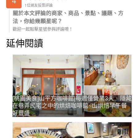
4
1位網友投票評論
關於本文評論的商家、商品、景點、議題、方
法，你給幾顆星呢？
歡迎一起點擊星號參與評論唷！
延伸閱讀
[桃園美食]山平方咖啡館|每週僅營業3天．隱藏
在巷弄民宅之中的烘焙咖啡館~山烘焙早午餐
好豐盛