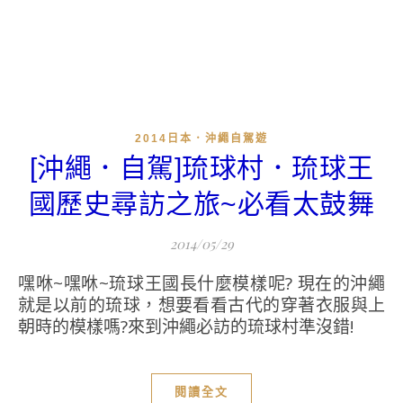
2014日本．沖繩自駕遊
[沖繩．自駕]琉球村．琉球王
國歷史尋訪之旅~必看太鼓舞
2014/05/29
嘿咻~嘿咻~琉球王國長什麼模樣呢? 現在的沖繩
就是以前的琉球，想要看看古代的穿著衣服與上
朝時的模樣嗎?來到沖繩必訪的琉球村準沒錯!
閱讀全文