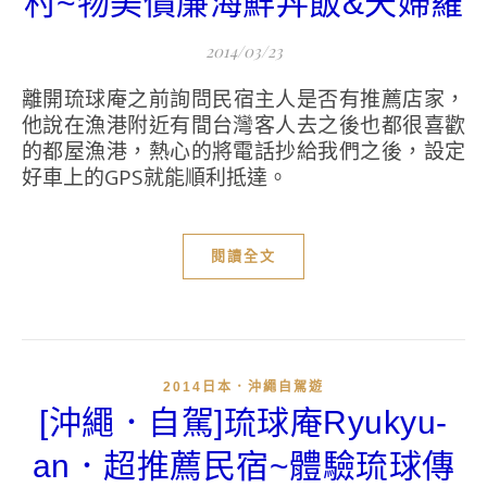
村~物美價廉海鮮丼飯&天婦羅
2014/03/23
離開琉球庵之前詢問民宿主人是否有推薦店家，
他說在漁港附近有間台灣客人去之後也都很喜歡
的都屋漁港，熱心的將電話抄給我們之後，設定
好車上的GPS就能順利抵達。
閱讀全文
2014日本．沖繩自駕遊
[沖繩．自駕]琉球庵Ryukyu-
an．超推薦民宿~體驗琉球傳