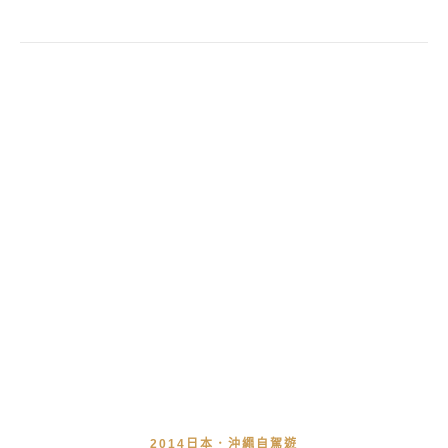
2014日本．沖繩自駕遊