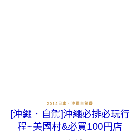
2014日本．沖繩自駕遊
[沖繩．自駕]沖繩必排必玩行
程~美國村&必買100円店