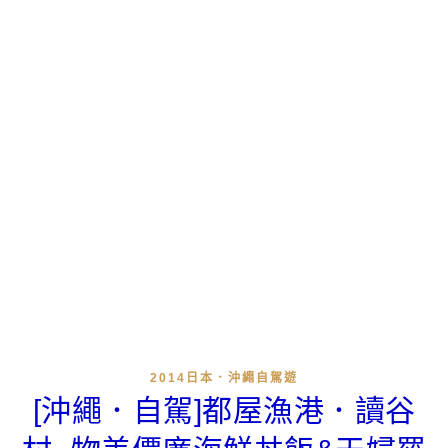
2014日本．沖繩自駕遊
[沖繩．自駕]都屋漁港．讀谷