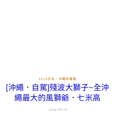
2014日本．沖繩自駕遊
[沖繩．自駕]殘波大獅子~全沖
繩最大的風獅爺．七米高
2014/06/01