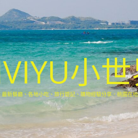
IVIYU小
新餐廳、各地小吃、旅行遊記、購物經驗分享．桃園在地部落客(Ta