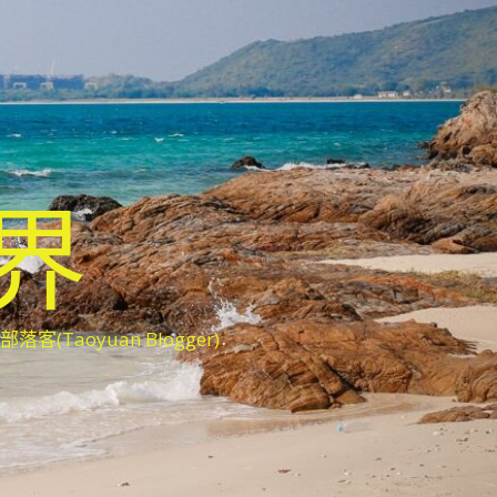
世界
oyuan Blogger)