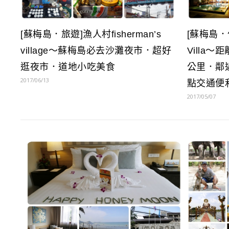
[蘇梅島．旅遊]漁人村fisherman’s
[蘇梅島．住宿
village～蘇梅島必去沙灘夜市．超好
Villa
逛夜市．道地小吃美食
公里．鄰近C
2017/06/13
點交通便
2017/05/07