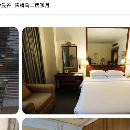
17曼谷+蘇梅島二度蜜月