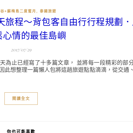
,
曼谷+蘇梅島二度蜜月
泰國旅遊
七天旅程～背包客自由行行程規劃
鬆心情的最佳島嶼
2017/07/29
天為止已經寫了十多篇文章， 並將每一段精彩的部
 因此想整理一篇懶人包將這趟旅遊點點滴滴，從交通
閱讀全文
你也可能喜歡