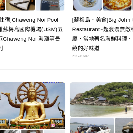
]Chaweng Noi Pool
[蘇梅島．美食]Big John S
～距離蘇梅島國際機場(USM)五
Restaurant~超浪漫
haweng Noi 海灘等景
廳．當地著名海鮮料理．
利
繞的好味道
2017/07/02