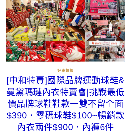
好康報報
[中和特賣]國際品牌運動球鞋&
曼黛瑪璉內衣特賣會|挑戰最低
價品牌球鞋鞋款一雙不留全面
$390．零碼球鞋$100~暢銷款
內衣兩件$900．內褲6件