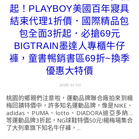
起！PLAYBOY美國百年寢具
結束代理1折價．國際精品包
包全面3折起．必搶69元
BIGTRAIN墨達人專櫃牛仔
褲，童書𣈱銷書區69折~換季
優惠大特價
2016/11/05
桃園的鄉親們注意啦，運動品牌聯合廠拍來到楊
梅回饋特價中，許多知名運動品牌，像是NIKE、
adidas、PUMA、lotto、DIADORA迪亞多納…
等運動品牌3折起，NG球鞋特價50元!楊梅場集合
了大列車旗下知名牛仔褲，...