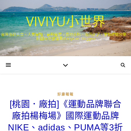
VIVIYU小世界
台灣旅遊美食、人氣景點、最新餐廳、各地小吃、旅行遊記、購物經驗分享．
桃園在地部落客(Taoyuan Blogger)
好康報報
[桃園．廠拍]《運動品牌聯合
廠拍楊梅場》國際運動品牌
NIKE、adidas、PUMA等3折