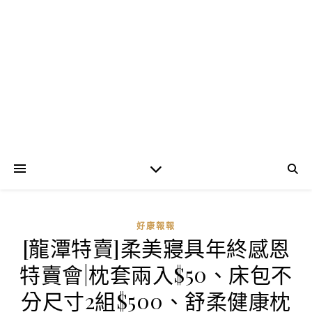
好康報報
[龍潭特賣]柔美寢具年終感恩
特賣會|枕套兩入$50、床包不
分尺寸2組$500、舒柔健康枕