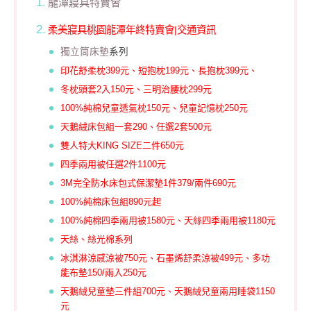
龍潭寢具特賣會
柔美寢具桃園龍潭年終特賣會|交通資訊
獨立筒
床墊
系列
印花舒柔枕399元、短抱枕199元、長抱枕399元、
冬枕頭套2入150元、三明治腰枕299元
100%純棉兒童透氣枕150元、兒童記憶枕250元
天鵝絨床包組一套290、任選2套500元
雙人特大KING SIZE二件650元
四季兩用被任選2件1100元
3M完全防水床包式保潔墊1件379/兩件690元
100%純棉床包組890元起
100%純棉四季兩用被1580元、天絲四季兩用被1180元
天絲、絲光棉系列
冰淇淋涼感涼被750元、石墨烯舒柔涼被499元、多功
能布墊150/兩入250元
天鵝絨兒童墊三件組700元、天鵝絨兒童兩用睡袋1150
元