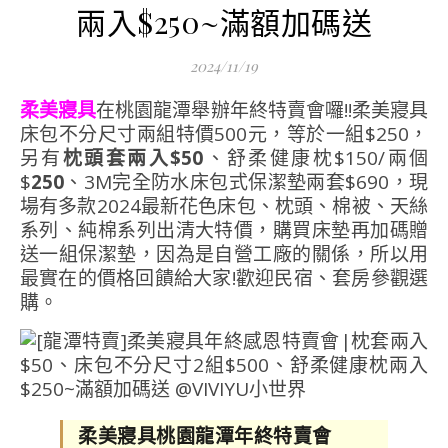
兩入$250~滿額加碼送
2024/11/19
柔美寢具
在桃園龍潭舉辦年終特賣會囉!!柔美寢具
床包不分尺寸兩組特價500元，等於一組$250，
另有
枕頭套兩入$50
、舒柔健康枕$150/兩個
$
250
、3M完全防水床包式保潔墊兩套$690，現
場有多款2024最新花色床包、枕頭、棉被、天絲
系列、純棉系列出清大特價，購買床墊再加碼贈
送一組保潔墊，因為是自營工廠的關係，所以用
最實在的價格回饋給大家!歡迎民宿、套房參觀選
購。
柔美寢具桃園龍潭年終特賣會