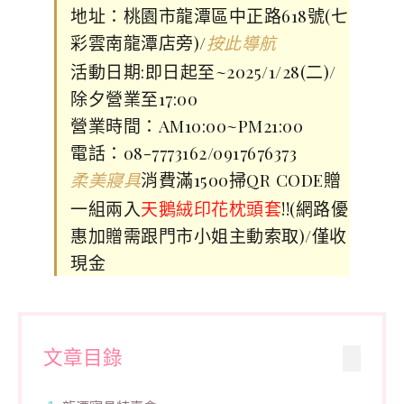
地址：桃園市龍潭區中正路618號(七
彩雲南龍潭店旁)/
按此導航
活動日期:即日起至~2025/1/28(二)/
除夕營業至17:00
營業時間：AM10:00~PM21:00
電話：08-7773162/0917676373
消費滿1500掃QR CODE贈
柔美寢具
一組兩入
天鵝絨印花枕頭套
!!(網路優
惠加贈需跟門市小姐主動索取)/僅收
現金
文章目錄