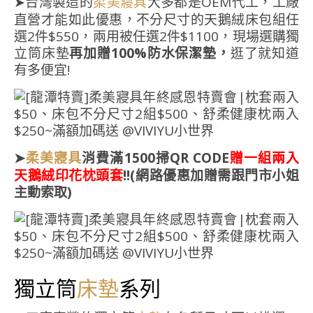
➤台灣製造的
大多都是OEM代工，工廠
柔美寢具
直營才能如此優惠，不分尺寸的天鵝絨床包組任
選2件$550，兩用被任選2件$1100，現場選購獨
立筒床墊
再加贈100%防水保潔墊，
逛了就知道
有多便宜!
➤
消費滿1500掃QR CODE
贈一組兩入
柔美寢具
天鵝絨印花枕頭套
!!(網路優惠加贈需跟門市小姐
主動索取)
獨立筒
系列
床墊