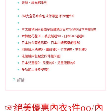
天絲、絲光棉系列
3M完全防水床包式保潔墊1件9/兩件0
羊羔絨毯9/紐西蘭金貂絨毯0/日本毛毯0/日本中童毯0
木棉緹花毯00、裘皮絨毯90、日本5×7毛毯0
日本拉舍爾毛毯50、日本川綺高級毛毯80
羽絲絨水洗被0、纖維被0、竹炭被0、羊毛被0
法蘭絨床包被套四件組50起
日本兒童毯0、兒童枕0、兒童記憶枕0
多功能止滑步墊0起
評論
☞絕美優惠內衣3件00/內