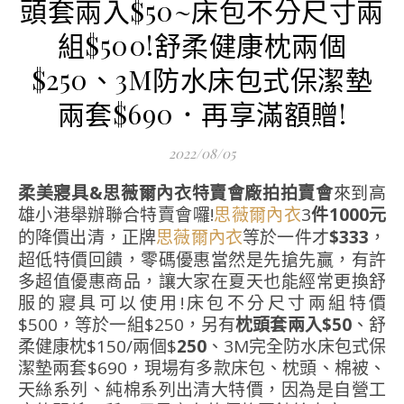
頭套兩入$50~床包不分尺寸兩
組$500!舒柔健康枕兩個
$250、3M防水床包式保潔墊
兩套$690．再享滿額贈!
2022/08/05
柔美寢具&思薇爾內衣特賣會廠拍拍賣會
來到高
雄小港舉辦聯合特賣會囉!
3
件1000元
思薇爾內衣
的降價出清，正牌
等於一件才
$333
，
思薇爾內衣
超低特價回饋，零碼優惠當然是先搶先贏，有許
多超值優惠商品，讓大家在夏天也能經常更換舒
服的寢具可以使用!床包不分尺寸兩組特價
$500，等於一組$250，另有
枕頭套兩入$50
、舒
柔健康枕$150/兩個$
250
、3M完全防水床包式保
潔墊兩套$690，現場有多款床包、枕頭、棉被、
天絲系列、純棉系列出清大特價，因為是自營工