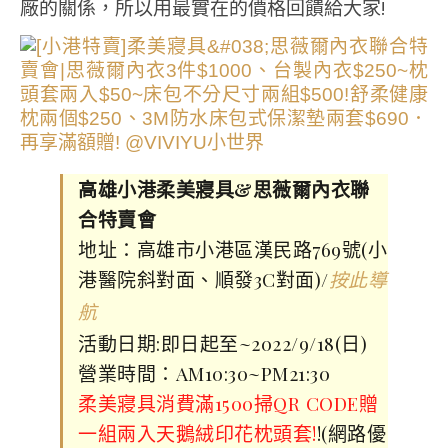
廠的關係，所以用最實在的價格回饋給大家!
高雄小港柔美寢具&思薇爾內衣聯
合特賣會
地址：高雄市小港區漢民路769號(小
港醫院斜對面、順發3C對面)/
按此導
航
活動日期:即日起至~2022/9/18(日)
營業時間：AM10:30~PM21:30
柔美寢具消費滿1500掃QR CODE贈
一組兩入天鵝絨印花枕頭套!
!(網路優