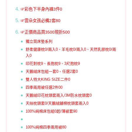
☞彩色下半身內褲3件0
☞雲朵女孩必備2套80
☞正價商品買3500現折500
獨立筒床墊系列
舒柔健康枕0/兩入0、羊毛枕0/兩入0、天然乳膠枕0/兩
入0
印花對枕9、長抱枕9、3尺抱枕9
天鵝絨床包組一套0、任選2套0
雙人特大KING SIZE二件0
四季兩用被任選2件00
天鵝絨印花枕頭套兩入/3M防水枕頭套0
天絲枕頭套0/天鵝絨舖棉枕頭套兩入0
100%純棉床包組0起/薄被套90
100%純棉四季兩用被80