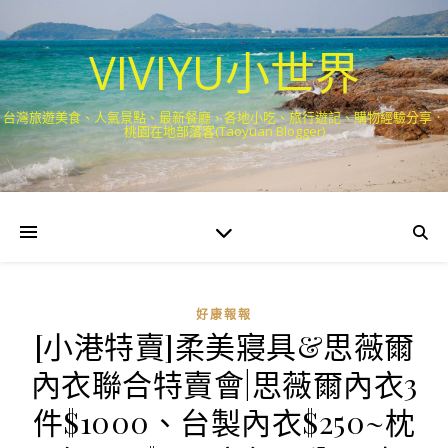
VIVIYU小世界
台灣旅遊美食、人氣景點、最新餐廳、各地小吃、旅行遊記、購物經驗分享．
桃園在地部落客(Taoyuan Blogger)
好康報報
[小港特賣]柔美寢具&思薇爾
內衣聯合特賣會|思薇爾內衣3
件$1000、台製內衣$250~枕