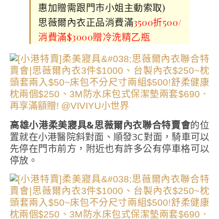
惠加贈需跟門市小姐主動索取)
思薇爾內衣正品消費滿
3500折500/
消費滿$3000贈冷洗精乙瓶
高雄小港柔美寢具&思薇爾內衣聯合特賣會
的位
置就在小港醫院斜對面、順發3C對面，騎車可以
先停在門市前方，附近也有許多公有停車格可以
停放。