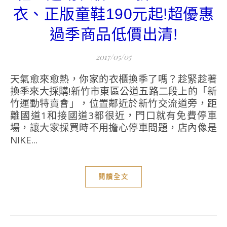
衣、正版童鞋190元起!超優惠
過季商品低價出清!
2017/05/05
天氣愈來愈熱，你家的衣櫃換季了嗎？趁緊趁著
換季來大採購!新竹市東區公道五路二段上的「新
竹運動特賣會」，位置鄰近於新竹交流道旁，距
離國道1和接國道3都很近，門口就有免費停車
場，讓大家採買時不用擔心停車問題，店內像是
NIKE...
閱讀全文