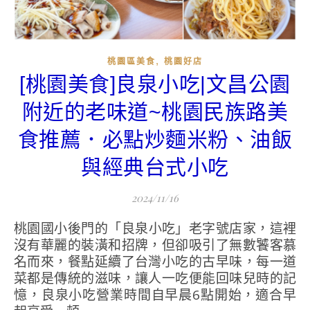
,
桃園區美食
桃園好店
[桃園美食]良泉小吃|文昌公園
附近的老味道~桃園民族路美
食推薦．必點炒麵米粉、油飯
與經典台式小吃
2024/11/16
桃園國小後門的「良泉小吃」老字號店家，這裡
沒有華麗的裝潢和招牌，但卻吸引了無數饕客慕
名而來，餐點延續了台灣小吃的古早味，每一道
菜都是傳統的滋味，讓人一吃便能回味兒時的記
憶，良泉小吃營業時間自早晨6點開始，適合早