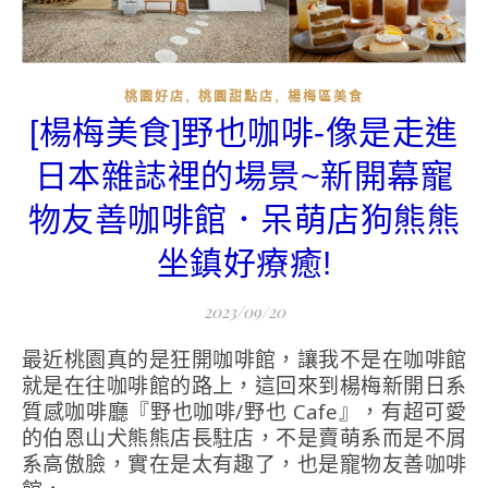
,
,
桃園好店
桃園甜點店
楊梅區美食
[楊梅美食]野也咖啡-像是走進
日本雜誌裡的場景~新開幕寵
物友善咖啡館．呆萌店狗熊熊
坐鎮好療癒!
2023/09/20
最近桃園真的是狂開咖啡館，讓我不是在咖啡館
就是在往咖啡館的路上，這回來到楊梅新開日系
質感咖啡廳『野也咖啡/野也 Cafe』，有超可愛
的伯恩山犬熊熊店長駐店，不是賣萌系而是不屑
系高傲臉，實在是太有趣了，也是寵物友善咖啡