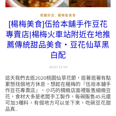
,
桃園好店
楊梅區美食
[楊梅美食]伍拾本舖手作豆花
專賣店|楊梅火車站附近在地推
薦傳統甜品美食‧豆花仙草黑
白配
2020/12/01
這天我們去逛2020桃園仙草花節，逛著逛著有點
累想找個地方休息，想起在楊梅的『伍拾本舖手
作豆花專賣店』，小巧的精緻店面裡販售細緻豆
花，食材大多是老闆手工製作，每碗販售45元還
可加3種料，有個地方可以坐下來，吃碗豆花甜
品真...