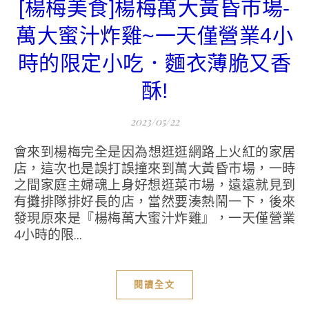
[楊梅美食]楊梅萬大黃昏市場-
萬大蜜汁炸雞~一天僅營業4小
時的限定小吃．麵衣薄脆又香
酥!
2023/05/22
會來到楊梅完全是因為想逛逛網路上火紅的家居
店，這次也是誤打誤撞來到萬大黃昏市場，一時
之間家庭主婦魂上身好想逛菜市場，遠遠就見到
有攤排隊排好長的店，當然要湊熱鬧一下，後來
發現原來是『楊梅萬大蜜汁炸雞』，一天僅營業
4小時的限...
閱讀全文