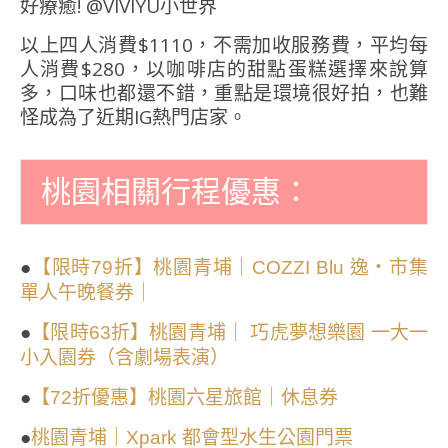
以上四人消費$1110，不需加收服務費，平均每
人消費$280，以咖啡店的甜點蛋糕選擇來說算
多，口味也都還不錯，重點是環境很好拍，也難
怪成為了近期IG熱門店家。
桃園相關行程優惠：
●
【限時79折】桃園青埔｜COZZI Blu 逸・市集
單人午晚餐券｜
●
【限時63折】桃園青埔｜ 巧虎夢想樂園 一大一
小入園券（含劇場表演）
●
【72折優惠】桃園六星旅館｜休息券
●
桃園青埔｜Xpark 都會型水生公園門票