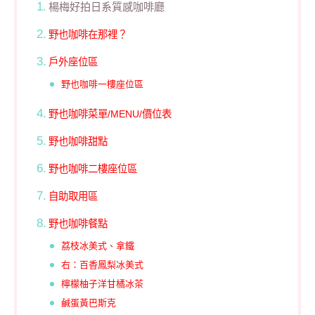
楊梅好拍日系質感咖啡廳
野也咖啡在那裡？
戶外座位區
野也咖啡一樓座位區
野也咖啡菜單/MENU/價位表
野也咖啡甜點
野也咖啡二樓座位區
自助取用區
野也咖啡餐點
荔枝冰美式、拿鐵
右：百香鳳梨冰美式
檸檬柚子洋甘橘冰茶
鹹蛋黃巴斯克