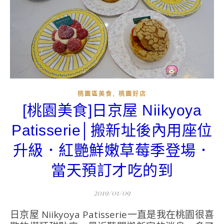
,
桃園區美食
桃園好店
[桃園美食]日京屋 Niikyoya
Patisserie│搬新址後內用座位
升級．紅艷鮮嫩草莓季登場．
當天預訂才吃的到
2019/01/09
日京屋 Niikyoya Patisserie一直是我在桃園很喜