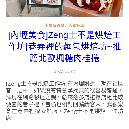
,
中壢區美食
桃園好店
[內壢美食]Zeng士不是烘焙工
作坊|巷弄裡的麵包烘焙坊~推
薦北歐楓糖肉桂捲
2022/04/07
[Zeng士不是烘焙工作坊]在內壢附近，就在社區
巷弄之中，如果沒有特意尋找真的很容易錯過，
拜現在網路發達之賜，愈來愈多店選擇店租比較
便宜的巷子裡，售價也相對回饋給客人，我很樂
意在巷弄裡探索好店，Zeng士不是烘焙工作坊
店...