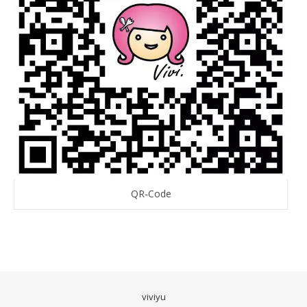
QR-Code
viviyu